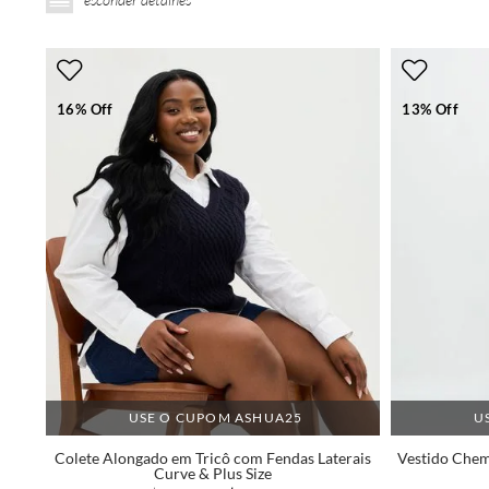
16% Off
13% Off
USE O CUPOM ASHUA25
U
Colete Alongado em Tricô com Fendas Laterais
Vestido Chem
Curve & Plus Size