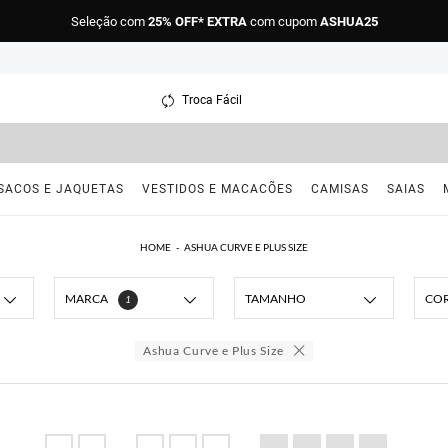
Seleção com
25% OFF* EXTRA
com cupom
ASHUA25
Troca Fácil
SACOS E JAQUETAS
VESTIDOS E MACACÕES
CAMISAS
SAIAS
HOME
ASHUA CURVE E PLUS SIZE
MARCA
TAMANHO
CO
1
Ashua Curve e Plus Size