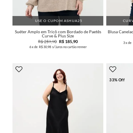
USE O CUPOM ASHUA25
CURV
Suéter Amplo em Tricô com Bordado de Paetês
Blusa Canelad
Curve & Plus Size
R$ 259,90
R$ 185,90
3
x de
6
x de
R$ 30,98
s/ juros no cartão renner
33% Off