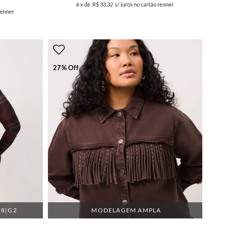
6
x de
R$ 33,32
s/ juros no cartão renner
renner
27% Off
58|G2
MODELAGEM AMPLA