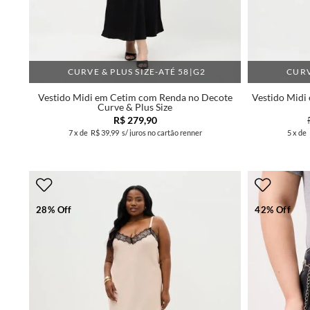
CURVE & PLUS SIZE-ATÉ 58|G2
CURV
Vestido Midi em Cetim com Renda no Decote
Vestido Midi
Curve & Plus Size
R$ 279,90
7
x de
R$ 39,99
s/ juros no cartão renner
5
x de
28% Off
42% Off