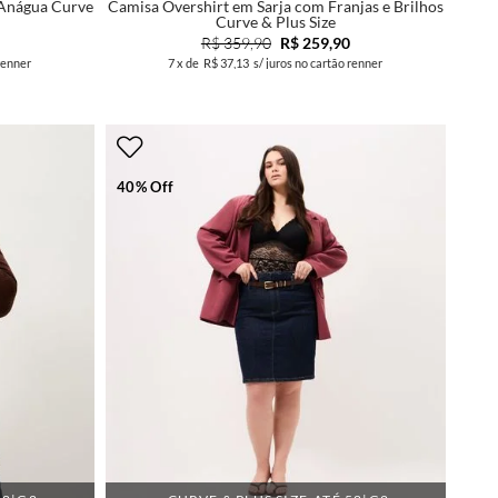
 Anágua Curve
Camisa Overshirt em Sarja com Franjas e Brilhos
Curve & Plus Size
R$ 359,90
R$ 259,90
renner
7
x de
R$ 37,13
s/ juros no cartão renner
40% Off