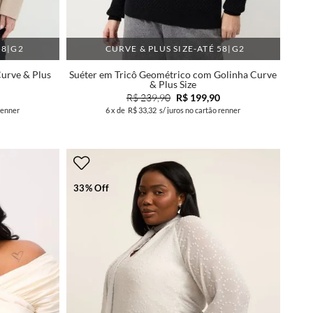
58|G2
CURVE & PLUS SIZE-ATÉ 58|G2
urve & Plus
Suéter em Tricô Geométrico com Golinha Curve
& Plus Size
R$ 239,90
R$ 199,90
renner
6
x de
R$ 33,32
s/ juros no cartão renner
33% Off