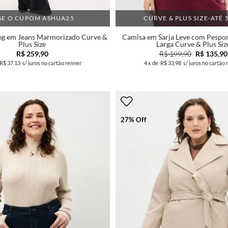
SE O CUPOM ASHUA25
CURVE & PLUS SIZE-ATÉ 
eg em Jeans Marmorizado Curve &
Camisa em Sarja Leve com Pespon
Plus Size
Larga Curve & Plus Siz
R$ 259,90
R$ 199,90
R$ 135,90
R$ 37,13
s/ juros no cartão renner
4
x de
R$ 33,98
s/ juros no cartão 
27% Off