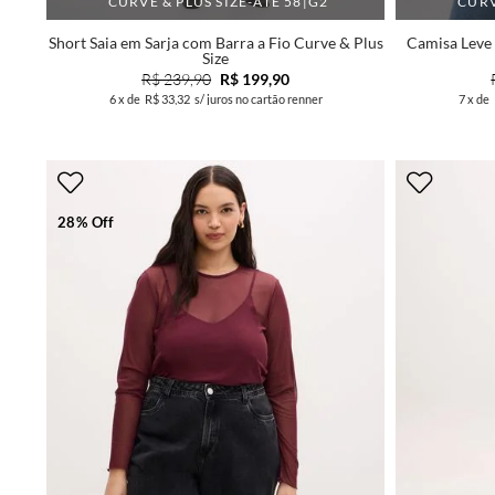
CURVE & PLUS SIZE-ATÉ 58|G2
CURV
Short Saia em Sarja com Barra a Fio Curve & Plus
Camisa Leve
Size
R$ 239,90
R$ 199,90
6
x de
R$ 33,32
s/ juros no cartão renner
7
x de
28% Off