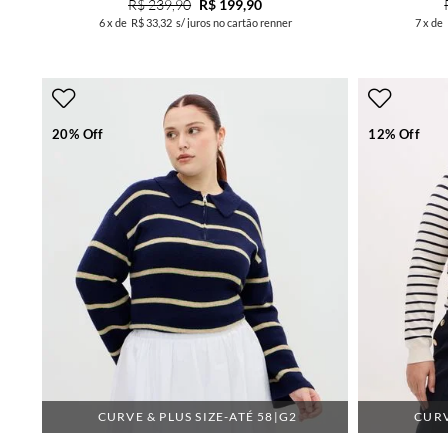
R$ 239,90
R$ 199,90
6
x de
R$ 33,32
s/ juros no cartão renner
7
x de
20% Off
12% Off
CURVE & PLUS SIZE-ATÉ 58|G2
CURV