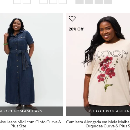
20% Off
SE O CUPOM ASHUA25
USE O CUPOM ASHUA
ise Jeans Midi com Cinto Curve &
Camiseta Alongada em Meia Malha
Plus Size
Orquídea Curve & Plus S