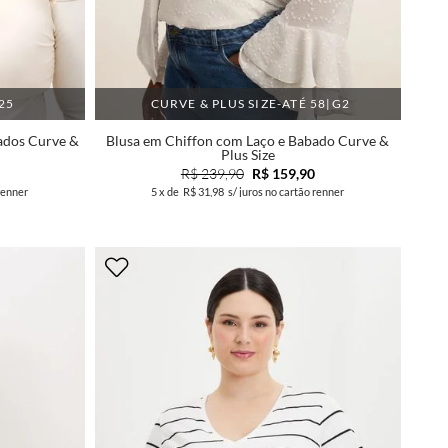
25
CURVE & PLUS SIZE-ATÉ 58|G2
dos Curve &
Blusa em Chiffon com Laço e Babado Curve &
Plus Size
R$ 239,90
R$ 159,90
renner
5
x de
R$ 31,98
s/ juros no cartão renner