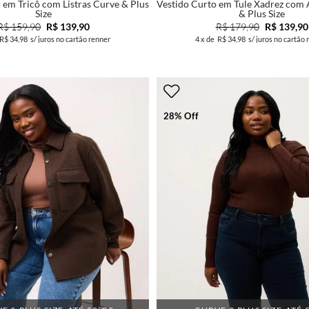
 em Tricô com Listras Curve & Plus
Vestido Curto em Tule Xadrez com
Size
& Plus Size
R$ 159,90
R$ 139,90
R$ 179,90
R$ 139,90
R$ 34,98
s/ juros no cartão renner
4
x de
R$ 34,98
s/ juros no cartão 
28% Off