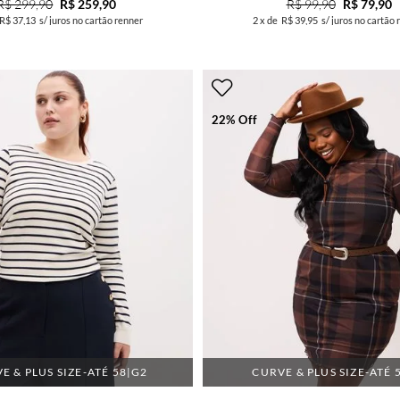
R$ 299,90
R$ 259,90
R$ 99,90
R$ 79,90
R$ 37,13
s/ juros no cartão renner
2
x de
R$ 39,95
s/ juros no cartão 
22% Off
E & PLUS SIZE-ATÉ 58|G2
CURVE & PLUS SIZE-ATÉ 