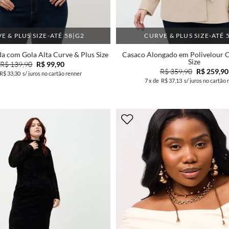
E & PLUS SIZE-ATÉ 58|G2
CURVE & PLUS SIZE-ATÉ 
a com Gola Alta Curve & Plus Size
Casaco Alongado em Polivelour C
Size
R$ 139,90
R$ 99,90
R$ 359,90
R$ 259,90
R$ 33,30
s/ juros no cartão renner
7
x de
R$ 37,13
s/ juros no cartão 