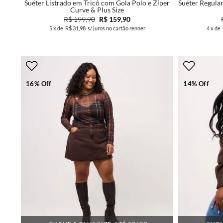
Suéter Listrado em Tricô com Gola Polo e Zíper
Suéter Regular
Curve & Plus Size
R$ 199,90
R$ 159,90
5
x de
R$ 31,98
s/ juros no cartão renner
4
x de
16% Off
14% Off