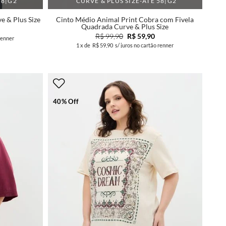
58|G2
CURVE & PLUS SIZE-ATÉ 58|G2
e & Plus Size
Cinto Médio Animal Print Cobra com Fivela
Quadrada Curve & Plus Size
R$ 99,90
R$ 59,90
renner
1
x de
R$ 59,90
s/ juros no cartão renner
40% Off