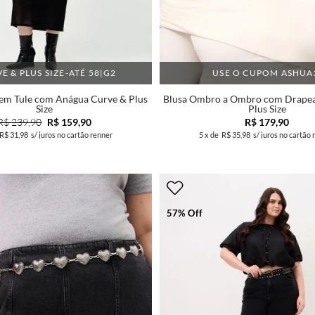
E & PLUS SIZE-ATÉ 58|G2
USE O CUPOM ASHUA
 em Tule com Anágua Curve & Plus
Blusa Ombro a Ombro com Drapea
Size
Plus Size
R$ 239,90
R$ 159,90
R$ 179,90
R$ 31,98
s/ juros no cartão renner
5
x de
R$ 35,98
s/ juros no cartão 
57% Off