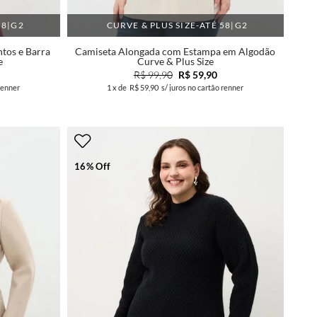
58|G2
CURVE & PLUS SIZE-ATÉ 58|G2
tos e Barra
Camiseta Alongada com Estampa em Algodão
e
Curve & Plus Size
R$ 99,90
R$ 59,90
renner
1
x de
R$ 59,90
s/ juros no cartão renner
16% Off