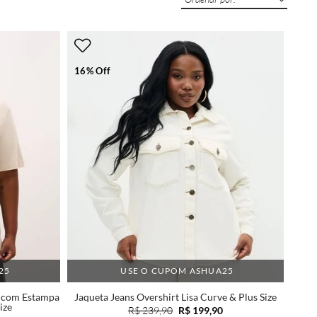
16% Off
25
USE O CUPOM ASHUA25
 com Estampa
Jaqueta Jeans Overshirt Lisa Curve & Plus Size
ize
R$ 239,90
R$ 199,90