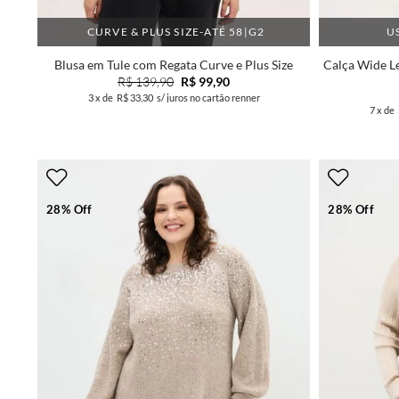
CURVE & PLUS SIZE-ATÉ 58|G2
U
Blusa em Tule com Regata Curve e Plus Size
Calça Wide L
R$ 139,90
R$ 99,90
3
x de
R$ 33,30
s/ juros no cartão renner
7
x de
28% Off
28% Off