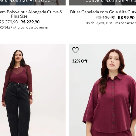
E & PLUS SIZE-ATÉ 58|G2
CURVE & PLUS SIZE-ATÉ 
 em Polyvelour Alongada Curve &
Blusa Canelada com Gola Alta Curv
Plus Size
R$ 139,90
R$ 99,90
R$ 279,90
R$ 239,90
3
x de
R$ 33,30
s/ juros no cartão 
R$ 34,27
s/ juros no cartão renner
32% Off