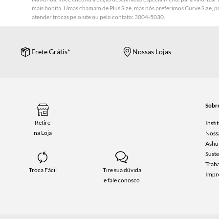
mais bonita. Umas chamam de Plus Size, mas nós preferimos Curve Size, p
atender trocas pelo site ou pelo contato: 3004-5030.
Frete Grátis*
Nossas Lojas
Sobr
Retire
Insti
na Loja
Nossa
Ashua
Suste
Trab
Troca Fácil
Tire sua dúvida
Impr
e fale conosco