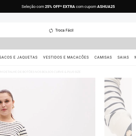
Seleção com
25% OFF* EXTRA
com cupom
ASHUA25
Troca Fácil
SACOS E JAQUETAS
VESTIDOS E MACACÕES
CAMISAS
SAIAS
 DETALHE DE BOTÕES NOS BOLSOS CURVE & PLUS SIZE