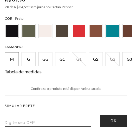
2
X de
R$ 34,95
*
sem juros no Cartão Renner
COR
Preto
melo
Bege
Rosa
Cinza
Bordô
TAMANHO
M
G
GG
G1
G1
G2
G2
G3
Tabela de medidas
Confira se o produto está disponível na sacola.
SIMULAR FRETE
OK
Digite seu CEP