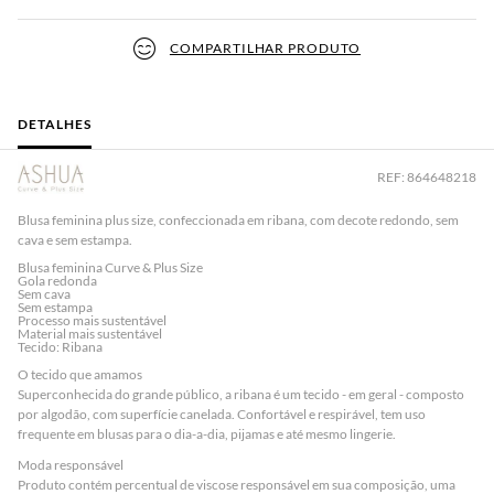
COMPARTILHAR PRODUTO
DETALHES
REF: 864648218
Blusa feminina plus size, confeccionada em ribana, com decote redondo, sem
cava e sem estampa.
Blusa feminina Curve & Plus Size
Gola redonda
Sem cava
Sem estampa
Processo mais sustentável
Material mais sustentável
Tecido: Ribana
O tecido que amamos
Superconhecida do grande público, a ribana é um tecido - em geral - composto
por algodão, com superfície canelada. Confortável e respirável, tem uso
frequente em blusas para o dia-a-dia, pijamas e até mesmo lingerie.
Moda responsável
Produto contém percentual de viscose responsável em sua composição, uma