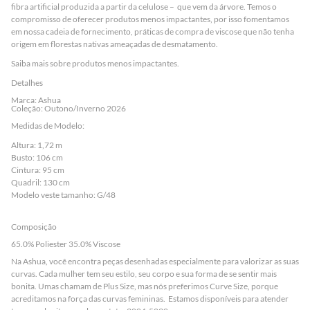
fibra artificial produzida a partir da celulose – que vem da árvore. Temos o
compromisso de oferecer produtos menos impactantes, por isso fomentamos
em nossa cadeia de fornecimento, práticas de compra de viscose que não tenha
origem em florestas nativas ameaçadas de desmatamento.
Saiba mais sobre
produtos menos impactantes
.
Detalhes
Marca: Ashua
Coleção: Outono/Inverno 2026
Medidas de Modelo:
Altura: 1,72 m
Busto: 106 cm
Cintura: 95 cm
Quadril: 130 cm
Modelo veste tamanho: G/48
Composição
65.0% Poliester 35.0% Viscose
Na Ashua, você encontra peças desenhadas especialmente para valorizar as suas
curvas. Cada mulher tem seu estilo, seu corpo e sua forma de se sentir mais
bonita. Umas chamam de Plus Size, mas nós preferimos Curve Size, porque
acreditamos na força das curvas femininas. Estamos disponíveis para atender