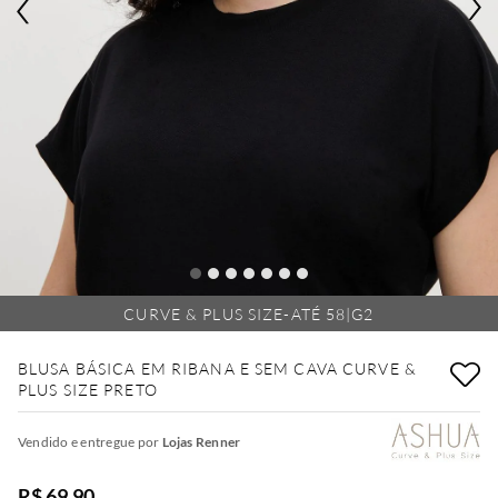
CURVE & PLUS SIZE-ATÉ 58|G2
BLUSA BÁSICA EM RIBANA E SEM CAVA CURVE &
PLUS SIZE PRETO
Vendido e entregue por
Lojas Renner
R$ 69,90