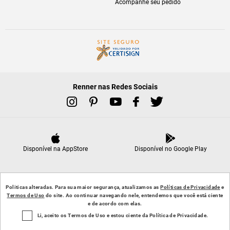
Acompanhe seu pedido
Renner nas Redes Sociais
Disponível na AppStore
Disponível no Google Play
Politicas alteradas. Para sua maior segurança, atualizamos as
Políticas de Privacidade
e
Av. Joaquim Porto Villanova, 401 - B. Jardim Carvalho - Porto Alegre/RS CEP: 91410-400 CNPJ:
Termos de Uso
do site. Ao continuar navegando nele, entendemos que você está ciente
92.754.738/0001-62
e de acordo com elas.
Para reclamações, clique aqui:
Procon RJ
Procon SC
Li, aceito os Termos de Uso e estou ciente da Política de Privacidade.
Todos os direitos reservados