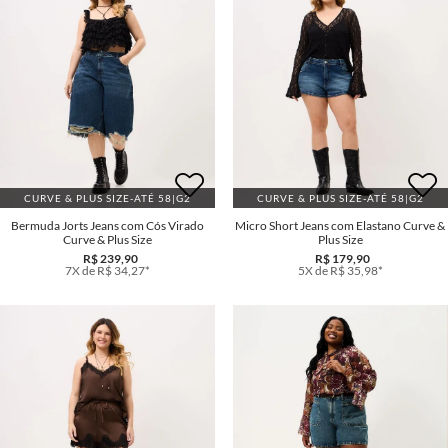
CURVE & PLUS SIZE-ATÉ 58|G2
CURVE & PLUS SIZE-ATÉ 58|G2
Bermuda Jorts Jeans com Cós Virado
Micro Short Jeans com Elastano Curve &
Curve & Plus Size
Plus Size
R$ 239,90
R$ 179,90
7X de R$ 34,27*
5X de R$ 35,98*