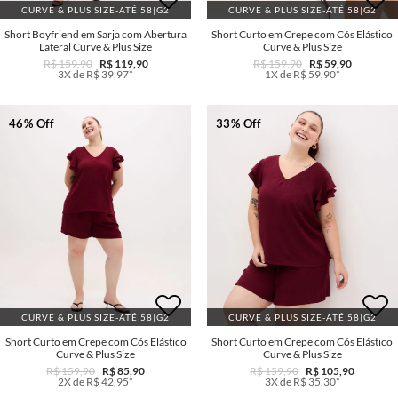
CURVE & PLUS SIZE-ATÉ 58|G2
CURVE & PLUS SIZE-ATÉ 58|G2
Short Boyfriend em Sarja com Abertura
Short Curto em Crepe com Cós Elástico
Lateral Curve & Plus Size
Curve & Plus Size
R$ 159,90
R$ 119,90
R$ 159,90
R$ 59,90
3X de R$ 39,97*
1X de R$ 59,90*
46% Off
33% Off
CURVE & PLUS SIZE-ATÉ 58|G2
CURVE & PLUS SIZE-ATÉ 58|G2
Short Curto em Crepe com Cós Elástico
Short Curto em Crepe com Cós Elástico
Curve & Plus Size
Curve & Plus Size
R$ 159,90
R$ 85,90
R$ 159,90
R$ 105,90
2X de R$ 42,95*
3X de R$ 35,30*