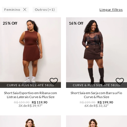
Feminino
Outros (+1)
Limpar filtros
25% Off
16% Off
CURVE & PLUS SIZE-ATÉ 58|G2
CURVE & PLUS SIZE-ATÉ 58|G2
Short Saia Esportivo em Ribana com
Short Saia em Sarja com Barra a Fio
Listras Laterais Curve & Plus Size
Curve & Plus Size
R$ 159,90
R$ 119,90
R$ 239,90
R$ 199,90
3X de R$ 39,97*
6X de R$ 33,32*