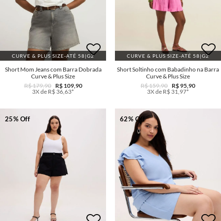
CURVE & PLUS SIZE-ATÉ 58|G2
CURVE & PLUS SIZE-ATÉ 58|G2
Short Mom Jeans com Barra Dobrada
Short Soltinho com Babadinho na Barra
Curve & Plus Size
Curve & Plus Size
R$ 179,90
R$ 109,90
R$ 159,90
R$ 95,90
3X de R$ 36,63*
3X de R$ 31,97*
25% Off
62% Off