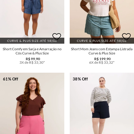
CURVE & PLUS SIZE-ATÉ 58|G2
CURVE & PLUS SIZE-ATÉ 58|G2
Short Comfy em Sarja e Amarração no
Short Mom Jeans com Estampa Listrada
Cós Curve & Plus Size
Curve & Plus Size
R$ 99,90
R$ 199,90
3X de R$ 33,30*
6X de R$ 33,32*
61% Off
38% Off