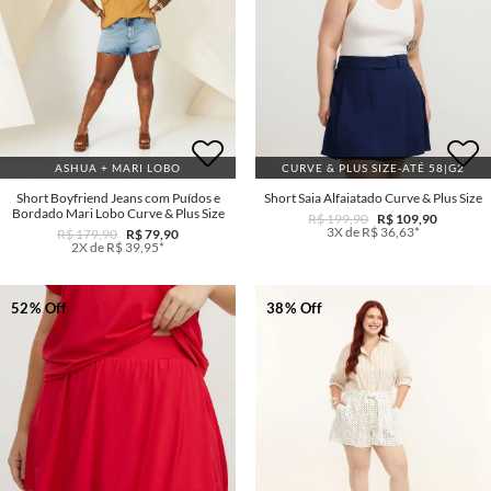
ASHUA + MARI LOBO
CURVE & PLUS SIZE-ATÉ 58|G2
Short Boyfriend Jeans com Puídos e
Short Saia Alfaiatado Curve & Plus Size
Bordado Mari Lobo Curve & Plus Size
R$ 199,90
R$ 109,90
3X de R$ 36,63*
R$ 179,90
R$ 79,90
2X de R$ 39,95*
52% Off
38% Off