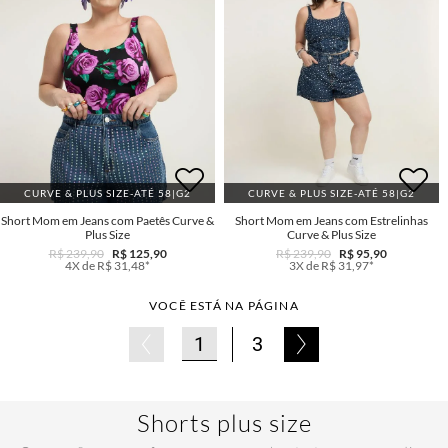
CURVE & PLUS SIZE-ATÉ 58|G2
CURVE & PLUS SIZE-ATÉ 58|G2
Short Mom em Jeans com Paetês Curve &
Short Mom em Jeans com Estrelinhas
Plus Size
Curve & Plus Size
R$ 239,90
R$ 125,90
R$ 239,90
R$ 95,90
4X de R$ 31,48*
3X de R$ 31,97*
VOCÊ ESTÁ NA PÁGINA
1
3
Shorts plus size