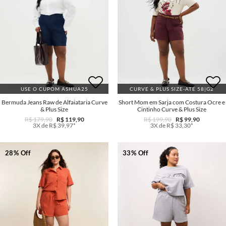
USE O CUPOM ASHUA25
CURVE & PLUS SIZE-ATÉ 58|G2
Bermuda Jeans Raw de Alfaiataria Curve
Short Mom em Sarja com Costura Ocre e
& Plus Size
Cintinho Curve & Plus Size
R$ 179,90
R$ 119,90
R$ 199,90
R$ 99,90
3X de R$ 39,97*
3X de R$ 33,30*
28% Off
33% Off