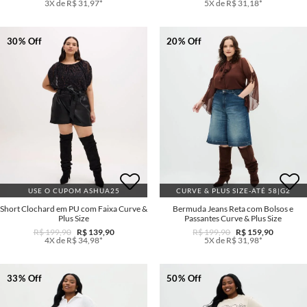
3X de R$ 31,97*
5X de R$ 31,18*
30% Off
20% Off
USE O CUPOM ASHUA25
CURVE & PLUS SIZE-ATÉ 58|G2
Short Clochard em PU com Faixa Curve &
Bermuda Jeans Reta com Bolsos e
Plus Size
Passantes Curve & Plus Size
R$ 199,90
R$ 139,90
R$ 199,90
R$ 159,90
4X de R$ 34,98*
5X de R$ 31,98*
33% Off
50% Off