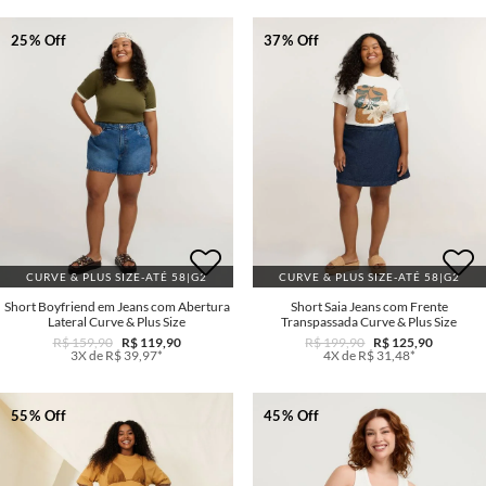
25% Off
37% Off
CURVE & PLUS SIZE-ATÉ 58|G2
CURVE & PLUS SIZE-ATÉ 58|G2
Short Boyfriend em Jeans com Abertura
Short Saia Jeans com Frente
Lateral Curve & Plus Size
Transpassada Curve & Plus Size
R$ 159,90
R$ 119,90
R$ 199,90
R$ 125,90
3X de R$ 39,97*
4X de R$ 31,48*
55% Off
45% Off