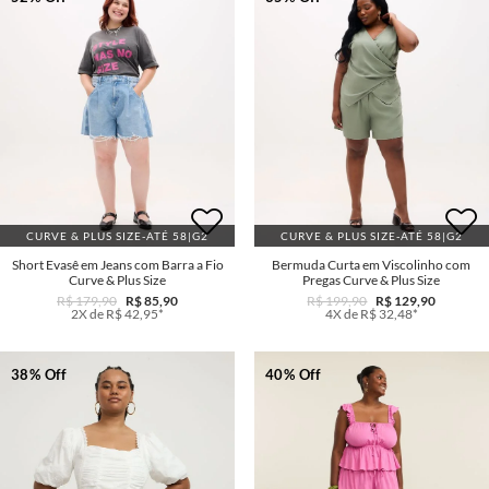
CURVE & PLUS SIZE-ATÉ 58|G2
CURVE & PLUS SIZE-ATÉ 58|G2
Short Evasê em Jeans com Barra a Fio
Bermuda Curta em Viscolinho com
Curve & Plus Size
Pregas Curve & Plus Size
R$ 179,90
R$ 85,90
R$ 199,90
R$ 129,90
2X de R$ 42,95*
4X de R$ 32,48*
38% Off
40% Off