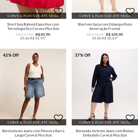
CURVE & PLUS SIZE-ATÉ 58|G2
CURVE & PLUS SIZE-ATÉ 58|G2
Short Saia Balonê Esportivo com
Short em Sarja com Estampa Poá e
Tecnologia Dry Curve e Plus Size
Amarração Frontal
R$ 179,90
R$ 85,90
R$ 179,90
R$ 109,90
2X de R$ 42,95*
3X de R$ 36,63*
42% Off
37% Off
CURVE & PLUS SIZE-ATÉ 58|G2
CURVE & PLUS SIZE-ATÉ 58|G2
Bermuda em Jeans com Pences e Barra
Bermuda Jorts em Jeans com Bolsos
Larga Curve & Plus Size
Embutido Curve & Plus Size