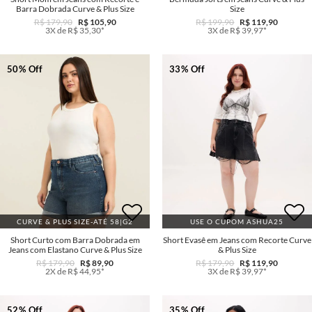
Barra Dobrada Curve & Plus Size
Size
R$ 179,90
R$ 105,90
R$ 199,90
R$ 119,90
3X de R$ 35,30*
3X de R$ 39,97*
50% Off
33% Off
CURVE & PLUS SIZE-ATÉ 58|G2
USE O CUPOM ASHUA25
Short Curto com Barra Dobrada em
Short Evasê em Jeans com Recorte Curve
Jeans com Elastano Curve & Plus Size
& Plus Size
R$ 179,90
R$ 89,90
R$ 179,90
R$ 119,90
2X de R$ 44,95*
3X de R$ 39,97*
52% Off
35% Off