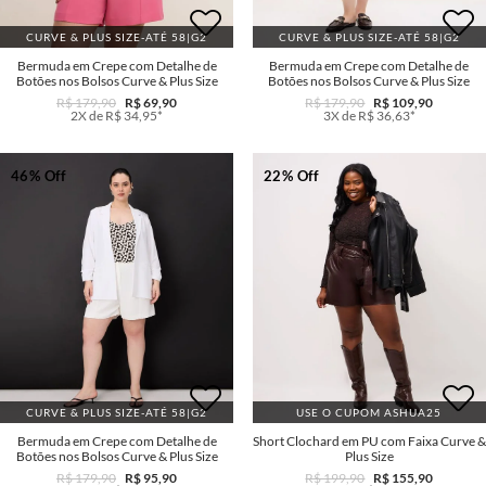
CURVE & PLUS SIZE-ATÉ 58|G2
CURVE & PLUS SIZE-ATÉ 58|G2
Bermuda em Crepe com Detalhe de
Bermuda em Crepe com Detalhe de
Botões nos Bolsos Curve & Plus Size
Botões nos Bolsos Curve & Plus Size
R$ 179,90
R$ 69,90
R$ 179,90
R$ 109,90
2X de R$ 34,95*
3X de R$ 36,63*
46% Off
22% Off
CURVE & PLUS SIZE-ATÉ 58|G2
USE O CUPOM ASHUA25
Bermuda em Crepe com Detalhe de
Short Clochard em PU com Faixa Curve &
Botões nos Bolsos Curve & Plus Size
Plus Size
R$ 179,90
R$ 95,90
R$ 199,90
R$ 155,90