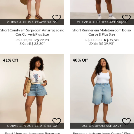
CURVE & PLUS SIZE-ATÉ 58|G2
CURVE & PLUS SIZE-ATÉ 58|G2
Short Comfy em Sarja com Amarração no
Short Runner em Moletom com Bolso
Cós Curve & Plus Size
Curve & Plus Size
R$ 139,90
R$ 99,90
R$ 119,90
R$ 79,90
3X de R$ 33,30*
2X de R$ 39,95*
41% Off
40% Off
CURVE & PLUS SIZE-ATÉ 58|G2
USE O CUPOM ASHUA25
Short Mom em Jeans com Recorte e
Bermuda Jorts em Jeans Curve & Plus