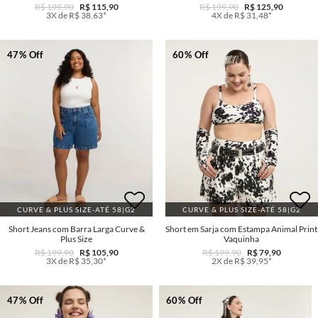
R$ 199,90
R$ 115,90
R$ 199,90
R$ 125,90
3X de R$ 38,63*
4X de R$ 31,48*
47% Off
60% Off
CURVE & PLUS SIZE-ATÉ 58|G2
CURVE & PLUS SIZE-ATÉ 58|G2
Short Jeans com Barra Larga Curve &
Short em Sarja com Estampa Animal Print
Plus Size
Vaquinha
R$ 199,90
R$ 105,90
R$ 199,90
R$ 79,90
3X de R$ 35,30*
2X de R$ 39,95*
47% Off
60% Off