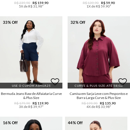
R$ 239,90
R$ 159,90
R$ 139,90
R$ 59,90
5X de R$ 31,98*
1X de R$ 59,90*
33% Off
32% Off
USE O CUPOM ASHUA25
CURVE & PLUS SIZE-ATÉ 58|G2
Bermuda Jeans Raw de Alfaiataria Curve
Camisa em Sarja Leve com Pespontos e
& Plus Size
Barra Larga Curve & Plus Size
R$ 179,90
R$ 119,90
R$ 199,90
R$ 135,90
3X de R$ 39,97*
4X de R$ 33,98*
16% Off
44% Off