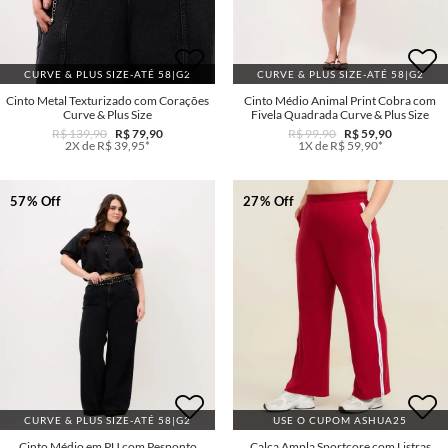
CURVE & PLUS SIZE-ATÉ 58|G2
CURVE & PLUS SIZE-ATÉ 58|G2
Cinto Metal Texturizado com Corações
Cinto Médio Animal Print Cobra com
Curve & Plus Size
Fivela Quadrada Curve & Plus Size
R$ 139,90
R$ 79,90
R$ 99,90
R$ 59,90
2X de R$ 39,95*
1X de R$ 59,90*
57% Off
27% Off
CURVE & PLUS SIZE-ATÉ 58|G2
USE O CUPOM ASHUA25
Cinto Médio em PU com Pesponto
Calça Ampla Sportcore com Listras