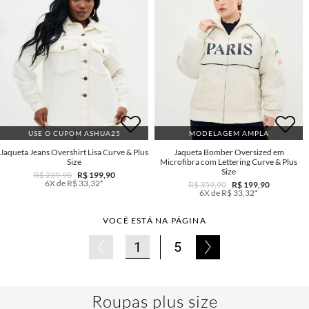
USE O CUPOM ASHUA25
MODELAGEM AMPLA
Jaqueta Jeans Overshirt Lisa Curve & Plus
Jaqueta Bomber Oversized em
Size
Microfibra com Lettering Curve & Plus
Size
R$ 239,90
R$ 199,90
6X de R$ 33,32*
R$ 359,90
R$ 199,90
6X de R$ 33,32*
VOCÊ ESTÁ NA PÁGINA
1
5
Roupas plus size