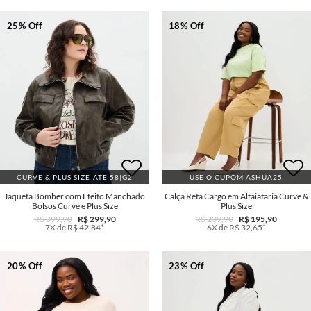
25% Off
18% Off
CURVE & PLUS SIZE-ATÉ 58|G2
USE O CUPOM ASHUA25
Jaqueta Bomber com Efeito Manchado
Calça Reta Cargo em Alfaiataria Curve &
Bolsos Curve e Plus Size
Plus Size
R$ 399,90
R$ 299,90
R$ 239,90
R$ 195,90
7X de R$ 42,84*
6X de R$ 32,65*
20% Off
23% Off