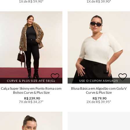
1X de R$ 59,90*
1X de R$ 39,90*
CURVE & PLUS SIZE-ATÉ 58|G2
USE O CUPOM ASHUA25
Calça Super Skinny em Ponto Roma com
Blusa Básica em Algodão com Gola V
Bolsos Curve & Plus Size
Curve & Plus Size
R$ 239,90
R$ 79,90
7X de R$ 34,27*
2X de R$ 39,95*