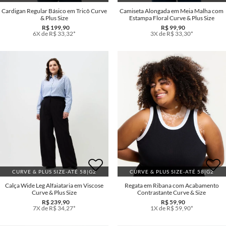
Cardigan Regular Básico em Tricô Curve
Camiseta Alongada em Meia Malha com
& Plus Size
Estampa Floral Curve & Plus Size
R$ 199,90
R$ 99,90
6X de R$ 33,32*
3X de R$ 33,30*
CURVE & PLUS SIZE-ATÉ 58|G2
CURVE & PLUS SIZE-ATÉ 58|G2
Calça Wide Leg Alfaiataria em Viscose
Regata em Ribana com Acabamento
Curve & Plus Size
Contrastante Curve & Size
R$ 239,90
R$ 59,90
7X de R$ 34,27*
1X de R$ 59,90*