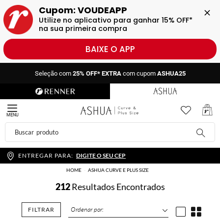
Cupom: VOUDEAPP
Utilize no aplicativo para ganhar 15% OFF* 
na sua primeira compra
BAIXE O APP
Seleção com
25% OFF* EXTRA
com cupom
ASHUA25
Seleção com
25% OFF* EXTRA
com cupom
ASHUA25
MENU
ENTREGAR PARA:
DIGITE O SEU CEP
HOME
ASHUA CURVE E PLUS SIZE
212
Resultados Encontrados
FILTRAR