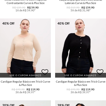
Contrastante Curve & Plus Size
Laterais Curve & Plus Size
R$ 139,90
R$ 59,90
R$ 219,90
R$ 159,90
1X de R$ 59,90*
5X de R$ 31,98*
40% Off
40% Off
USE O CUPOM ASHUA25
USE O CUPOM ASHUA25
Cardigan Regular Básico em Tricô Curve
Cardigan Regular Básico em Tricô Curve
& Plus Size
& Plus Size
R$ 199,90
R$ 119,90
R$ 199,90
R$ 119,90
3X de R$ 39,97*
3X de R$ 39,97*
20% Off
28% Off