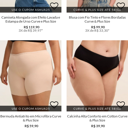
USE O CUPOM ASHUA25
CURVE & PLUS SIZE-ATÉ 58|G2
Camiseta Alongada com Efeito Lavada e
Blusa com Fio Tinto e Flores Bordadas
Estampa de Urso Curve e Plus Size
Curve & Plus Size
R$ 119,90
R$ 99,90
3X de R$ 39,97*
3X de R$ 33,30*
USE O CUPOM ASHUA25
CURVE & PLUS SIZE-ATÉ 58|G2
Bermuda Antiatrito em Microfibra Curve
Calcinha Alta Conforto em Cotton Curve
& Plus Size
& Plus Size
R$ 59,90
R$ 39,90