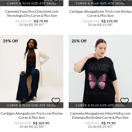
CURVE & PLUS SIZE-ATÉ 58|G2
CURVE & PLUS SIZE-ATÉ 58|G2
Camiseta Esportiva Oversized com
Cardigan Alongado em Tricô com Pontas
Tecnologia Dry Curve & Plus Size
Curve & Plus Size
R$ 119,90
R$ 79,90
R$ 239,90
R$ 159,90
2X de R$ 39,95*
5X de R$ 31,98*
29% Off
20% Off
CURVE & PLUS SIZE-ATÉ 58|G2
CURVE & PLUS SIZE-ATÉ 58|G2
Cardigan Alongado em Tricô com Pontas
Camiseta Alongada em Meia Malha com
Curve & Plus Size
Estampa Borboleta Curve & Plus Size
R$ 239,90
R$ 169,90
R$ 99,90
R$ 79,90
5X de R$ 33,98*
2X de R$ 39,95*