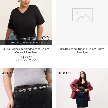
USE O CUPOM ASHUA25
Blusa Básica em Algodão com Gola V
Curve & Plus Size
R$ 79,90
2X de R$ 39,95*
42% Off
40% Off