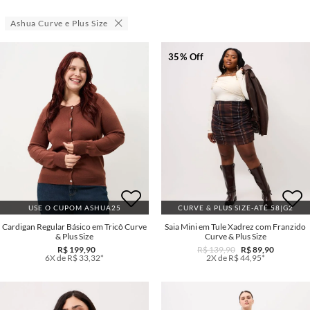
Ashua Curve e Plus Size
35% Off
USE O CUPOM ASHUA25
CURVE & PLUS SIZE-ATÉ 58|G2
Cardigan Regular Básico em Tricô Curve
Saia Mini em Tule Xadrez com Franzido
& Plus Size
Curve & Plus Size
R$ 199,90
R$ 139,90
R$ 89,90
6X de R$ 33,32*
2X de R$ 44,95*