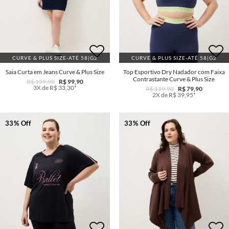
CURVE & PLUS SIZE-ATÉ 58|G2
CURVE & PLUS SIZE-ATÉ 58|G2
Saia Curta em Jeans Curve & Plus Size
Top Esportivo Dry Nadador com Faixa
Contrastante Curve & Plus Size
R$ 159,90
R$ 99,90
3X de R$ 33,30*
R$ 119,90
R$ 79,90
2X de R$ 39,95*
33% Off
33% Off