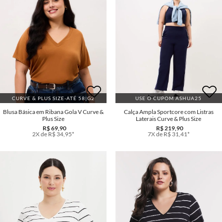
CURVE & PLUS SIZE-ATÉ 58|G2
USE O CUPOM ASHUA25
Blusa Básica em Ribana Gola V Curve &
Calça Ampla Sportcore com Listras
Plus Size
Laterais Curve & Plus Size
R$ 69,90
R$ 219,90
2X de R$ 34,95*
7X de R$ 31,41*