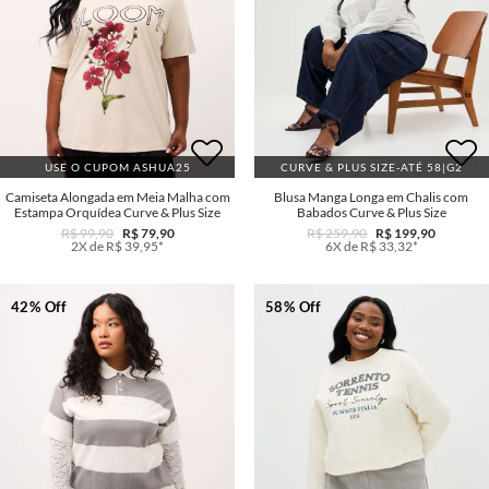
USE O CUPOM ASHUA25
CURVE & PLUS SIZE-ATÉ 58|G2
Camiseta Alongada em Meia Malha com
Blusa Manga Longa em Chalis com
Estampa Orquídea Curve & Plus Size
Babados Curve & Plus Size
R$ 99,90
R$ 79,90
R$ 259,90
R$ 199,90
2X de R$ 39,95*
6X de R$ 33,32*
42% Off
58% Off