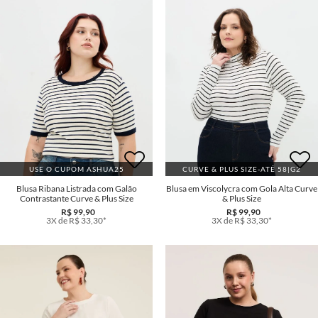
USE O CUPOM ASHUA25
CURVE & PLUS SIZE-ATÉ 58|G2
Blusa Ribana Listrada com Galão
Blusa em Viscolycra com Gola Alta Curve
Contrastante Curve & Plus Size
& Plus Size
R$ 99,90
R$ 99,90
3X de R$ 33,30*
3X de R$ 33,30*