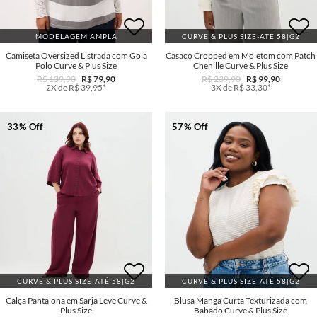
MODELAGEM AMPLA
CURVE & PLUS SIZE-ATÉ 58|G2
Camiseta Oversized Listrada com Gola
Casaco Cropped em Moletom com Patch
Polo Curve & Plus Size
Chenille Curve & Plus Size
R$ 139,90
R$ 79,90
R$ 239,90
R$ 99,90
2X de R$ 39,95*
3X de R$ 33,30*
33% Off
57% Off
CURVE & PLUS SIZE-ATÉ 58|G2
CURVE & PLUS SIZE-ATÉ 58|G2
Calça Pantalona em Sarja Leve Curve &
Blusa Manga Curta Texturizada com
Plus Size
Babado Curve & Plus Size