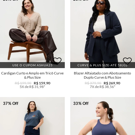
USE O CUPOM ASHUA25
CURVE & PLUS SIZE-ATÉ 58|G2
Cardigan Curto e Amplo em Tricô Curve
Blazer Alfaiatado com Abotoamento
& Plus Size
Duplo Curve & Plus Size
R$ 199,90
R$ 159,90
R$ 379,90
R$ 269,90
5X de R$ 31,98*
7X de R$ 38,56*
37% Off
33% Off