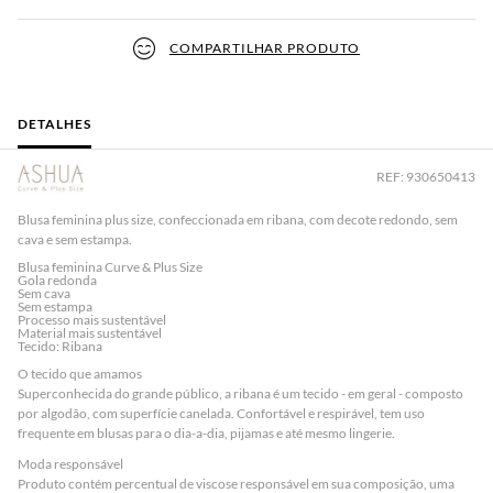
COMPARTILHAR PRODUTO
DETALHES
REF: 930650413
Blusa feminina plus size, confeccionada em ribana, com decote redondo, sem
cava e sem estampa.
Blusa feminina Curve & Plus Size
Gola redonda
Sem cava
Sem estampa
Processo mais sustentável
Material mais sustentável
Tecido: Ribana
O tecido que amamos
Superconhecida do grande público, a ribana é um tecido - em geral - composto
por algodão, com superfície canelada. Confortável e respirável, tem uso
frequente em blusas para o dia-a-dia, pijamas e até mesmo lingerie.
Moda responsável
Produto contém percentual de viscose responsável em sua composição, uma