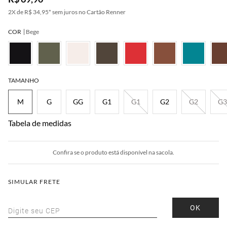
2
X de
R$ 34,95
*
sem juros no Cartão Renner
COR
Bege
melo
Bege
Rosa
Cinza
Bordô
TAMANHO
M
G
GG
G1
G1
G2
G2
G3
Tabela de medidas
Confira se o produto está disponível na sacola.
SIMULAR FRETE
OK
Digite seu CEP