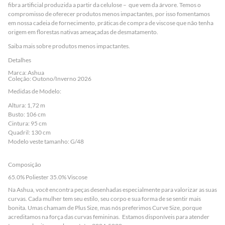
fibra artificial produzida a partir da celulose – que vem da árvore. Temos o
compromisso de oferecer produtos menos impactantes, por isso fomentamos
em nossa cadeia de fornecimento, práticas de compra de viscose que não tenha
origem em florestas nativas ameaçadas de desmatamento.
Saiba mais sobre
produtos menos impactantes
.
Detalhes
Marca: Ashua
Coleção: Outono/Inverno 2026
Medidas de Modelo:
Altura: 1,72 m
Busto: 106 cm
Cintura: 95 cm
Quadril: 130 cm
Modelo veste tamanho: G/48
Composição
65.0% Poliester 35.0% Viscose
Na Ashua, você encontra peças desenhadas especialmente para valorizar as suas
curvas. Cada mulher tem seu estilo, seu corpo e sua forma de se sentir mais
bonita. Umas chamam de Plus Size, mas nós preferimos Curve Size, porque
acreditamos na força das curvas femininas. Estamos disponíveis para atender