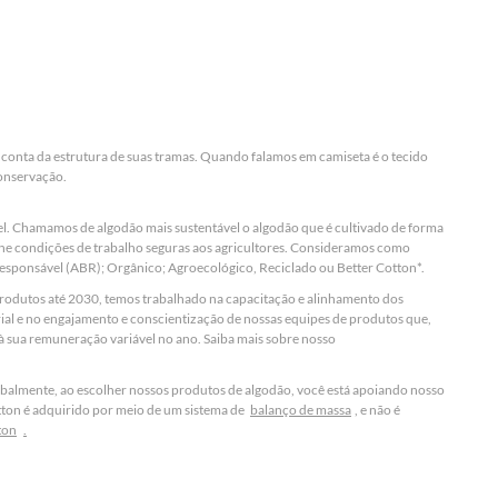
r conta da estrutura de suas tramas. Quando falamos em camiseta é o tecido
conservação.
el. Chamamos de algodão mais sustentável o algodão
que é cultivado de forma
one condições de trabalho seguras aos agricultores. Consideramos como
Responsável (ABR); Orgânico; Agroecológico, Reciclado ou Better Cotton*.
produtos até 2030, temos trabalhado na capacitação e alinhamento dos
ial e no engajamento e conscientização de nossas equipes de produtos que,
à sua remuneração variável no ano. Saiba mais sobre nosso
obalmente, ao escolher nossos produtos de algodão, você está apoiando nosso
ton é adquirido por meio de um sistema de
balanço de massa
, e não é
ton
.