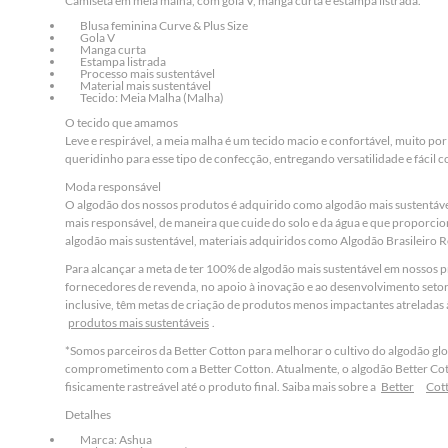
Camiseta em meia malha, com gola V, manga curta e estampa listrada.
Blusa feminina Curve & Plus Size
Gola V
Manga curta
Estampa listrada
Processo mais sustentável
Material mais sustentável
Tecido: Meia Malha (Malha)
O tecido que amamos
Leve e respirável, a meia malha é um tecido macio e confortável, muito po
queridinho para esse tipo de confecção, entregando versatilidade e fácil 
Moda responsável
O algodão dos nossos produtos é adquirido como algodão mais sustentáv
mais responsável, de maneira que cuide do solo e da água e que proporci
algodão mais sustentável, materiais adquiridos como Algodão Brasileiro 
Para alcançar a meta de ter 100% de algodão mais sustentável em nossos 
fornecedores de revenda, no apoio à inovação e ao desenvolvimento setor
inclusive, têm metas de criação de produtos menos impactantes atreladas 
produtos mais sustentáveis
.
*Somos parceiros da Better Cotton para melhorar o cultivo do algodão gl
comprometimento com a Better Cotton. Atualmente, o algodão Better Cot
fisicamente rastreável até o produto final. Saiba mais sobre a
Better
Cot
Detalhes
Marca: Ashua