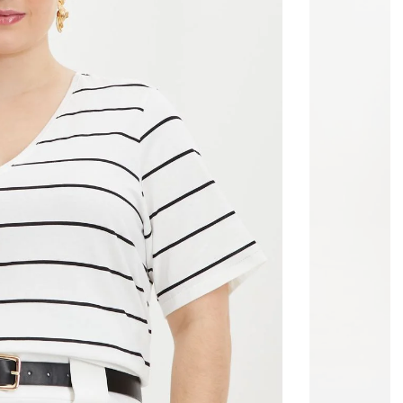
o
Preto
Branco/Caramelo