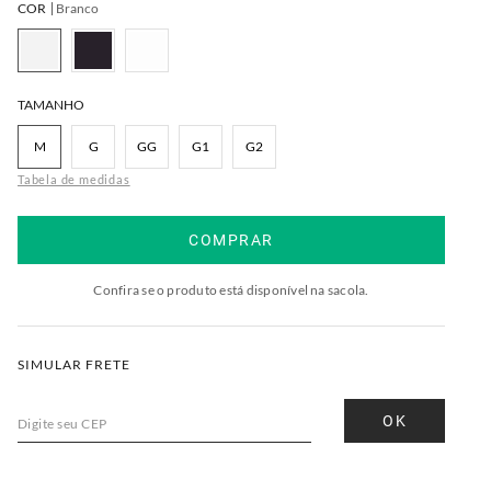
COR
Branco
TAMANHO
M
G
GG
G1
G2
Tabela de medidas
COMPRAR
Confira se o produto está disponível na sacola.
SIMULAR FRETE
OK
Digite seu CEP