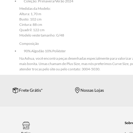
Coleção: Primavera/Verão 2024
Medidas da Modelo:
Altura: 1,70 m
Busto: 102 cm
Cintura: 88 cm
Quadril: 122 cm
Modelo veste tamanho: G/48
Composição
90% Algodão 10% Poliéster
Na Ashua, você encontra peças desenhadas especialmente para valorizar as 
mais bonita. Umas chamam de Plus Size, mas nós preferimos Curve Size, p
atender trocas pelo site ou pelo contato: 3004-5030.
Frete Grátis*
Nossas Lojas
Sobr