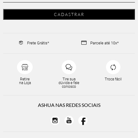
Frete Grátis*
Parcele até 10x*
Retire
Tire sua
Troca fácil
na Loja
dúvida e fale
conosco
ASHUA NAS REDES SOCIAIS


