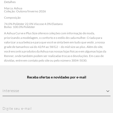
Detalhes
Marca: Ashua
Coleção: Outono/Inverno 2026
Composição
74.0% Poliéster 22.0% Viscose 4.0% Elastano
Bolso: 100.0% Poliéster
A Ashua Curve e Plus Size oferece coleções com informação de moda,
priorizando a modelagem, o conforto e o estilo de cada mulher. Criada para
valorizar a sua beleza e para que você se sinta bem em tudo que vestir, a nossa
grade de tamanhos vai do 42/M ao 58/G2 – do mid size ao plus. Além do site,
você encontra produtos da Ashua nas nossas
lojas físicas e em algumas lojas da
Renner
, onde também podem ser realizadas trocas e devoluções. Em caso de
dúvidas, entre em contato pelo site ou pelo número 3004-5030.
Receba ofertas e novidades por e-mail