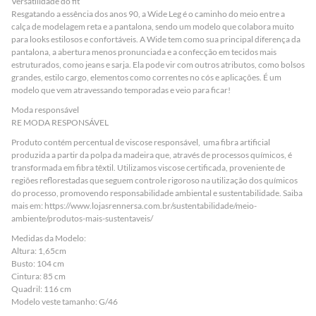
Versatilidade do fit
Resgatando a essência dos anos 90, a Wide Leg é o caminho do meio entre a
calça de modelagem reta e a pantalona, sendo um modelo que colabora muito
para looks estilosos e confortáveis. A Wide tem como sua principal diferença da
pantalona, a abertura menos pronunciada e a confecção em tecidos mais
estruturados, como jeans e sarja. Ela pode vir com outros atributos, como bolsos
grandes, estilo cargo, elementos como correntes no cós e aplicações. É um
modelo que vem atravessando temporadas e veio para ficar!
Moda responsável
RE MODA RESPONSÁVEL
Produto contém percentual de viscose responsável, uma fibra artificial
produzida a partir da polpa da madeira que, através de processos químicos, é
transformada em fibra têxtil. Utilizamos viscose certificada, proveniente de
regiões reflorestadas que seguem controle rigoroso na utilização dos químicos
do processo, promovendo responsabilidade ambiental e sustentabilidade. Saiba
mais em:
https://www.lojasrennersa.com.br/sustentabilidade/meio-
ambiente/produtos-mais-sustentaveis/
Medidas da Modelo:
Altura: 1,65cm
Busto: 104 cm
Cintura: 85 cm
Quadril: 116 cm
Modelo veste tamanho: G/46