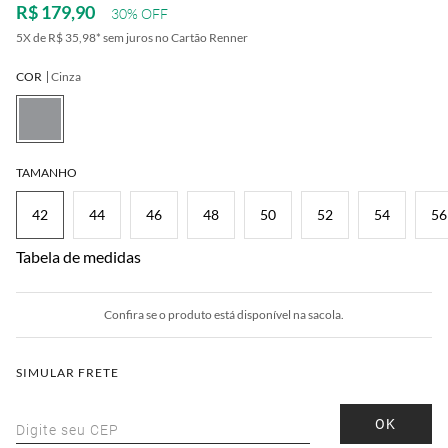
R$ 179,90
30% OFF
5
X de
R$ 35,98
*
sem juros no Cartão Renner
COR
Cinza
TAMANHO
42
44
46
48
50
52
54
56
Tabela de medidas
Confira se o produto está disponível na sacola.
SIMULAR FRETE
OK
Digite seu CEP