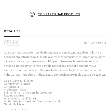
COMPARTILHAR PRODUTO
DETALHES
REF: 931112334
Calça confeccionada em
tecido de alfaiataria
, com
estampa xadrez fullprint
e
acabamento estruturado. O modelo apresenta
comprimento longo
,
modelagem
wide
e
cintura alta
, conforme visual da peça. Possui
fechamento frontal com
botão e zíper
e
caimento reto e amplo nas pernas
, proporcionando visual
alinhado e contemporâneo. Desenvolvida para a coleção
Core Fundamental
,
linha
Curve & Plus Size
, é indicada para composições formais e casuais elegantes.
Calça Curve & Plus Size
Comprimento longo
Cintura alta
Modelagem wide
Fechamento frontal com botão e zíper
Estampa xadrez
Acabamento de alfaiataria
Material mais sustentável: Viscose certificada
Tecido: Poliéster