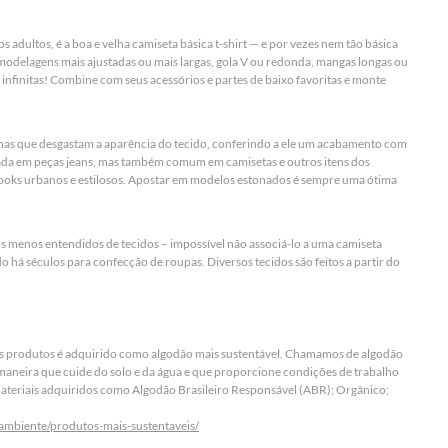
 adultos, é a boa e velha camiseta básica t-shirt — e por vezes nem tão básica
modelagens mais ajustadas ou mais largas, gola V ou redonda, mangas longas ou
infinitas! Combine com seus acessórios e partes de baixo favoritas e monte
inas que desgastam a aparência do tecido, conferindo a ele um acabamento com
rada em peças jeans, mas também comum em camisetas e outros itens dos
ooks urbanos e estilosos. Apostar em modelos estonados é sempre uma ótima
s menos entendidos de tecidos – impossível não associá-lo a uma camiseta
o há séculos para confecção de roupas. Diversos tecidos são feitos a partir do
s produtos é adquirido como algodão mais sustentável. Chamamos de algodão
 maneira que cuide do solo e da água e que proporcione condições de trabalho
materiais adquiridos como Algodão Brasileiro Responsável (ABR); Orgânico;
-ambiente/produtos-mais-sustentaveis/