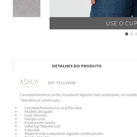
USE O CU
DETALHES DO PRODUTO
REF: 931134998
Camiseta feminina confeccionada em algodão mais sustentável, no modelo 
"Wanderlust" e estonada.
Camiseta feminina Curve & Plus Size
Modelo alongado
Gola redonda
Manga curta
Estampa de cavalos
Lettering "Wanderlust"
Estonada
Material mais sustentável: Algodão certificado Bci