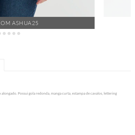
POM ASHUA25
alongado. Possui gola redonda, manga curta, estampa de cavalos, lettering