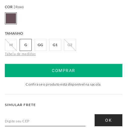
COR
Roxo
TAMANHO
M
G
GG
G1
G2
Tabela de medidas
COMPRAR
Confira se o produto está disponível na sacola.
SIMULAR FRETE
OK
Digite seu CEP