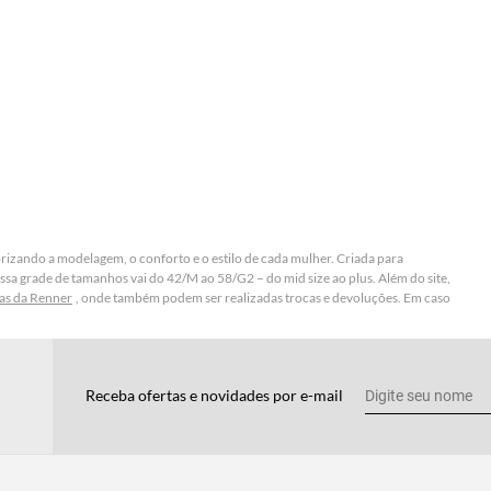
rizando a modelagem, o conforto e o estilo de cada mulher. Criada para
nossa grade de tamanhos vai do 42/M ao 58/G2 – do mid size ao plus. Além do site,
ojas da Renner
, onde também podem ser realizadas trocas e devoluções. Em caso
Receba ofertas e novidades por e-mail