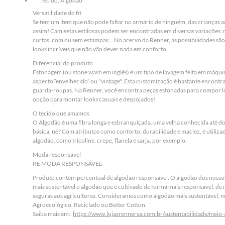
Tecido: Algodão
Versatilidade do fit
Se tem um item que não pode faltar no armário de ninguém, das crianças aos
assim! Camisetas estilosas podem ser encontradas em diversas variações: 
curtas, com ou sem estampas… No acervo da Renner, as possibilidades são 
looks incríveis que não vão dever nada em conforto.
Diferencial do produto
Estonagem (ou stone wash em inglês) é um tipo de lavagem feita em máqu
aspecto “envelhecido” ou "vintage". Esta customização é bastante encont
guarda-roupas. Na Renner, você encontra peças estonadas para compor l
opção para montar looks casuais e despojados!
O tecido que amamos
O Algodão é uma fibra longa e esbranquiçada, uma velha conhecida até do
básica, né? Com atributos como conforto, durabilidade e maciez, é utilizad
algodão, como tricoline, crepe, flanela e sarja, por exemplo.
Moda responsável
RE MODA RESPONSÁVEL
Produto contém percentual de algodão responsável. O algodão dos nosso
mais sustentável o algodão que é cultivado de forma mais responsável, de
seguras aos agricultores. Consideramos como algodão mais sustentável, 
Agroecológico, Reciclado ou Better Cotton.
Saiba mais em:
https://www.lojasrennersa.com.br/sustentabilidade/meio