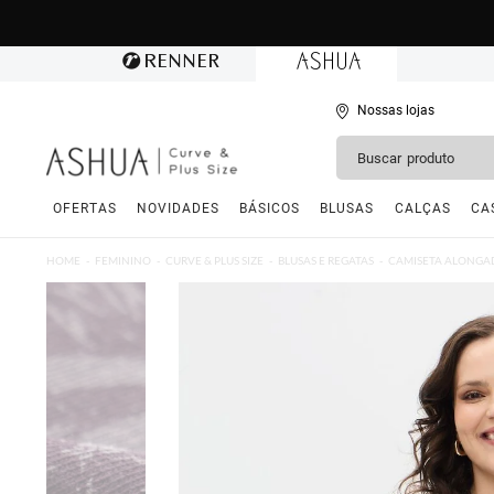
Nossas lojas
OFERTAS
NOVIDADES
BÁSICOS
BLUSAS
CALÇAS
CA
HOME
FEMININO
CURVE & PLUS SIZE
BLUSAS E REGATAS
CAMISETA ALONGAD