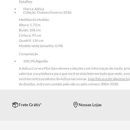
Detalhes
Marca: Ashua
Coleção: Outono/Inverno 2026
Medidas da Modelo:
Altura: 1,72 m
Busto: 106 cm
Cintura: 95 cm
Quadril: 130 cm
Modelo veste tamanho: G/48
Composição
100.0% Algodão
A Ashua Curve e Plus Size oferece coleções com informação de moda, prio
valorizar a sua beleza e para que você se sinta bem em tudo que vestir, a 
você encontra produtos da Ashua nas nossas
lojas físicas e em algumas l
de dúvidas, entre em contato pelo site ou pelo número 3004-5030.
Frete Grátis*
Nossas Lojas