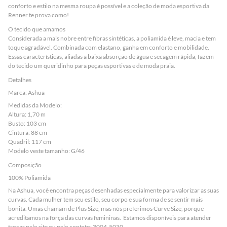
conforto e estilo na mesma roupa é possível e a coleção de moda esportiva da
Renner te prova como!
O tecido que amamos
Considerada a mais nobre entre fibras sintéticas, a poliamida é leve, macia e tem
toque agradável. Combinada com elastano, ganha em conforto e mobilidade.
Essas características, aliadas a baixa absorção de água e secagem rápida, fazem
do tecido um queridinho para peças esportivas e de moda praia.
Detalhes
Marca: Ashua
Medidas da Modelo:
Altura: 1,70 m
Busto: 103 cm
Cintura: 88 cm
Quadril: 117 cm
Modelo veste tamanho: G/46
Composição
100% Poliamida
Na Ashua, você encontra peças desenhadas especialmente para valorizar as suas
curvas. Cada mulher tem seu estilo, seu corpo e sua forma de se sentir mais
bonita. Umas chamam de Plus Size, mas nós preferimos Curve Size, porque
acreditamos na força das curvas femininas. Estamos disponíveis para atender
trocas pelo site ou pelo contato: 3004-5030.