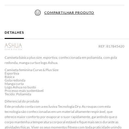
COMPARTILHAR PRODUTO
DETALHES
REF: 817845420
Camiseta básica plus size, esportiva, confeccionada em poliamida, com gola
redonda, manga curta e logo Ashua.
Camiseta feminina Curve & Plus Size
Esportiva
Básica
Gola redonda
Manga curta
Logo Ashua no busto
Processo mais sustentável
Tecido: Poliamida
Diferencial do produto
Este produto conta com a exclusiva
Tecnologia Dry
. As roupas com esta
tecnologia são confeccionadas em um material altamente respirável, que
oferece maior conforto por evaporar o suor rapidamente, garantindo que o
corpo mantenha a temperatura corporal estável e fique mais seco durante as
atividades físicas. Viver os seus momentos fitness com toda praticidade unindo