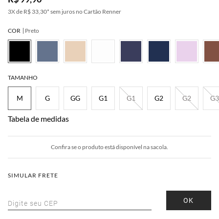
3
X de
R$ 33,30
*
sem juros no Cartão Renner
COR
Preto
Chumbo
Verde Amarelado
Verde Claro
Azul Claro
TAMANHO
M
G
GG
G1
G1
G2
G2
G3
Tabela de medidas
Confira se o produto está disponível na sacola.
SIMULAR FRETE
OK
Digite seu CEP