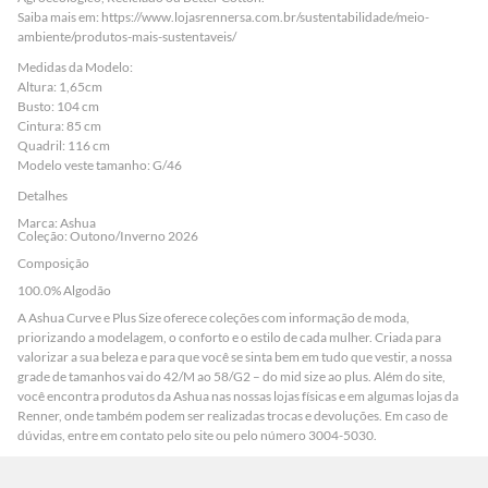
Saiba mais em:
https://www.lojasrennersa.com.br/sustentabilidade/meio-
ambiente/produtos-mais-sustentaveis/
Medidas da Modelo:
Altura: 1,65cm
Busto: 104 cm
Cintura: 85 cm
Quadril: 116 cm
Modelo veste tamanho: G/46
Detalhes
Marca: Ashua
Coleção: Outono/Inverno 2026
Composição
100.0% Algodão
A Ashua Curve e Plus Size oferece coleções com informação de moda,
priorizando a modelagem, o conforto e o estilo de cada mulher. Criada para
valorizar a sua beleza e para que você se sinta bem em tudo que vestir, a nossa
grade de tamanhos vai do 42/M ao 58/G2 – do mid size ao plus. Além do site,
você encontra produtos da Ashua nas nossas
lojas físicas e em algumas lojas da
Renner
, onde também podem ser realizadas trocas e devoluções. Em caso de
dúvidas, entre em contato pelo site ou pelo número 3004-5030.