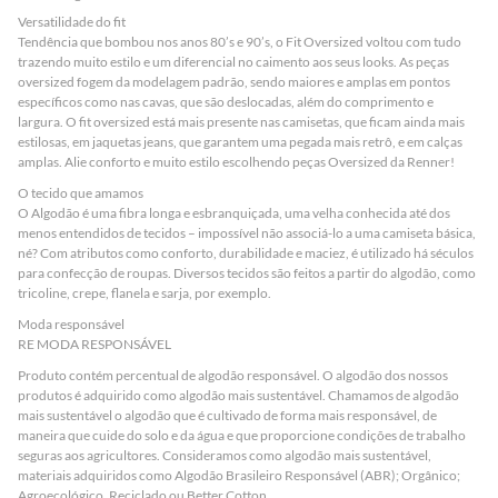
Versatilidade do fit
Tendência que bombou nos anos 80’s e 90’s, o Fit Oversized voltou com tudo
trazendo muito estilo e um diferencial no caimento aos seus looks. As peças
oversized fogem da modelagem padrão, sendo maiores e amplas em pontos
específicos como nas cavas, que são deslocadas, além do comprimento e
largura. O fit oversized está mais presente nas camisetas, que ficam ainda mais
estilosas, em jaquetas jeans, que garantem uma pegada mais retrô, e em calças
amplas. Alie conforto e muito estilo escolhendo peças Oversized da Renner!
O tecido que amamos
O Algodão é uma fibra longa e esbranquiçada, uma velha conhecida até dos
menos entendidos de tecidos – impossível não associá-lo a uma camiseta básica,
né? Com atributos como conforto, durabilidade e maciez, é utilizado há séculos
para confecção de roupas. Diversos tecidos são feitos a partir do algodão, como
tricoline, crepe, flanela e sarja, por exemplo.
Moda responsável
RE MODA RESPONSÁVEL
Produto contém percentual de algodão responsável. O algodão dos nossos
produtos é adquirido como algodão mais sustentável. Chamamos de algodão
mais sustentável o algodão que é cultivado de forma mais responsável, de
maneira que cuide do solo e da água e que proporcione condições de trabalho
seguras aos agricultores. Consideramos como algodão mais sustentável,
materiais adquiridos como Algodão Brasileiro Responsável (ABR); Orgânico;
Agroecológico, Reciclado ou Better Cotton.