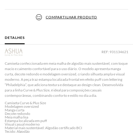
COMPARTILHAR PRODUTO
DETALHES
REF: 931134621
Camiseta confeccionada em
meia malha de algodão mais sustentável
, com toque
macio e caimento confortável para o uso diário. O modelo apresenta
manga
curta
,
decote redondo
e
modelagem oversized
, criando silhueta ampla e visual
moderno. A peça traz
estampa localizada frontal em efeito puff com lettering
“Philadelphia”
, que adiciona textura e destaque ao design clean. Desenvolvida
para a linha
Curve & Plus Size
, é ideal para composições casuais
contemporâneas, combinando conforto e estilo no dia a dia.
Camiseta Curve & Plus Size
Modelagem oversized
Manga curta
Decote redondo
Meia malha lisa
Estampa localizada em puff
Visual casual moderno
Material mais sustentável: Algodão certificado BCI
Tecido: Algodão