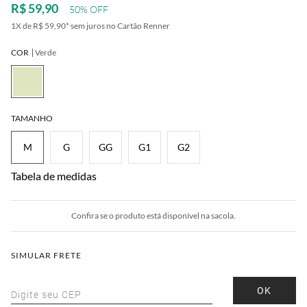
R$ 59,90
50% OFF
1
X de
R$ 59,90
*
sem juros no Cartão Renner
COR
Verde
TAMANHO
M
G
GG
G1
G2
Tabela de medidas
Confira se o produto está disponível na sacola.
SIMULAR FRETE
OK
Digite seu CEP