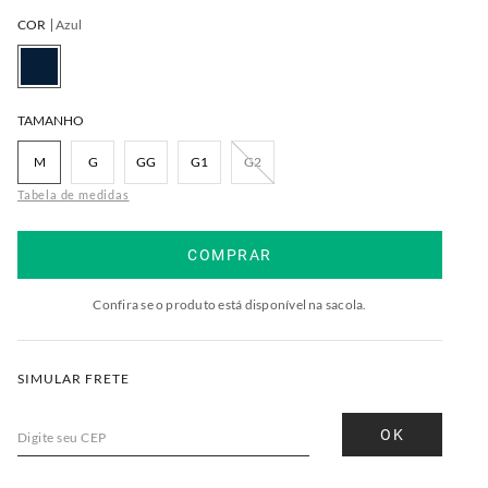
COR
Azul
TAMANHO
M
G
GG
G1
G2
Tabela de medidas
COMPRAR
Confira se o produto está disponível na sacola.
SIMULAR FRETE
OK
Digite seu CEP