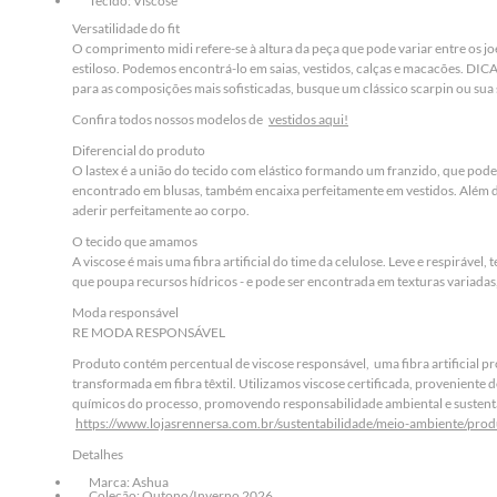
Tecido: Viscose
Versatilidade do fit
O comprimento midi refere-se à altura da peça que pode variar entre os jo
estiloso. Podemos encontrá-lo em saias, vestidos, calças e macacões. DICA
para as composições mais sofisticadas, busque um clássico scarpin ou sua 
Confira todos nossos modelos de
vestidos aqui!
Diferencial do produto
O lastex é a união do tecido com elástico formando um franzido, que pod
encontrado em blusas, também encaixa perfeitamente em vestidos. Além d
aderir perfeitamente ao corpo.
O tecido que amamos
A viscose é mais uma fibra artificial do time da celulose. Leve e respiráve
que poupa recursos hídricos - e pode ser encontrada em texturas variada
Moda responsável
RE MODA RESPONSÁVEL
Produto contém percentual de viscose responsável, uma fibra artificial pr
transformada em fibra têxtil. Utilizamos viscose certificada, proveniente 
químicos do processo, promovendo responsabilidade ambiental e sustenta
https://www.lojasrennersa.com.br/sustentabilidade/meio-ambiente/prod
Detalhes
Marca: Ashua
Coleção: Outono/Inverno 2026