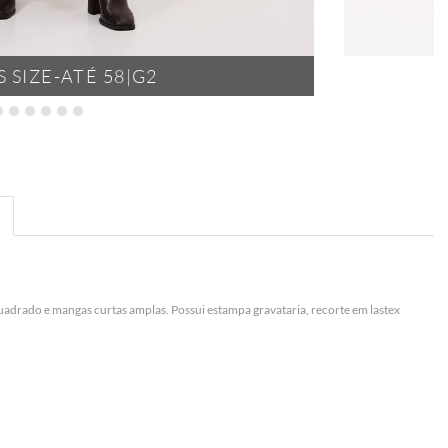
 SIZE-ATÉ 58|G2
uadrado e mangas curtas amplas. Possui estampa gravataria, recorte em lastex