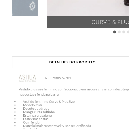
CURVE & PLUS
DETALHES DO PRODUTO
REF: 930576701
Vestido plus size feminino confeccionado em viscose chalis, com decote q
nas costas e fenda na barra.
Vestido feminino Curve & Plus Size
Modelo midi
Decote quadrado
Manga curta soltinha
Estampa gravataria
Lastex nas costas
Com fenda
Material mais sustentável: Viscose Certificada