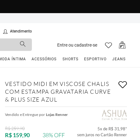
Atendimento
Entre ou cadastre-se
MODA ÍNTIMA
ACESSÓRIOS
SHORTS
ESPORTIVO
JEANS
VESTIDO MIDI EM VISCOSE CHALIS
COM ESTAMPA GRAVATARIA CURVE
& PLUS SIZE AZUL
Vendido e Entregue por
Lojas Renner
R$ 259,90
5
x de
R$ 31,98
*
R$ 159,90
38% OFF
sem juros no Cartão Renner