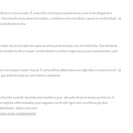
elhos e o tornozelo. É a escolha certa para quem busca um look elegante e
: Para looks mais descontraídos, combine com um tênis casual e confortável. Já
sandália favorita.
e estar incorporado em apenas uma parte da peça ou em toda ela. Geralmente
e moderno ele é super confortável e confere segurança nos movimentos, por
l, tem um toque super macio. É uma ótima alternativa ao algodão convencional - já
s, garantindo peças com ótimo caimento.
oduzida a partir da polpa da madeira que, através de processos químicos, é
de regiões reflorestadas que seguem controle rigoroso na utilização dos
bilidade. Saiba mais em:
utos-mais-sustentaveis/