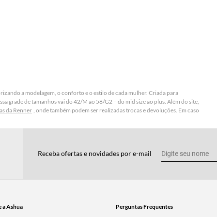
rizando a modelagem, o conforto e o estilo de cada mulher. Criada para
nossa grade de tamanhos vai do 42/M ao 58/G2 – do mid size ao plus. Além do site,
ojas da Renner
, onde também podem ser realizadas trocas e devoluções. Em caso
Receba ofertas e novidades por e-mail
e a Ashua
Perguntas Frequentes