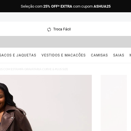
Seleção com
25% OFF* EXTRA
com cupom
ASHUA25
Troca Fácil
SACOS E JAQUETAS
VESTIDOS E MACACÕES
CAMISAS
SAIAS
IS COM ESTAMPA GRAVATARIA CURVE & PLUS SIZE