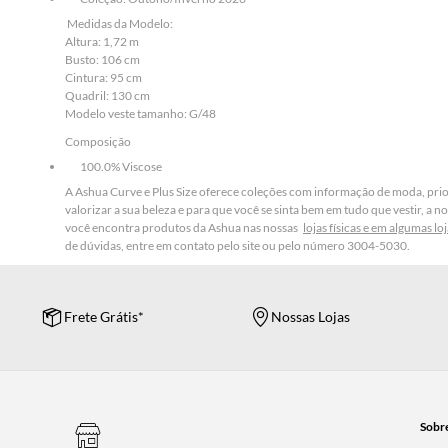
Medidas da Modelo:
Altura: 1,72 m
Busto: 106 cm
Cintura: 95 cm
Quadril: 130 cm
Modelo veste tamanho: G/48
Composição
100.0% Viscose
A Ashua Curve e Plus Size oferece coleções com informação de moda, prio
valorizar a sua beleza e para que você se sinta bem em tudo que vestir, a 
você encontra produtos da Ashua nas nossas
lojas físicas e em algumas l
de dúvidas, entre em contato pelo site ou pelo número 3004-5030.
Frete Grátis*
Nossas Lojas
Sobr