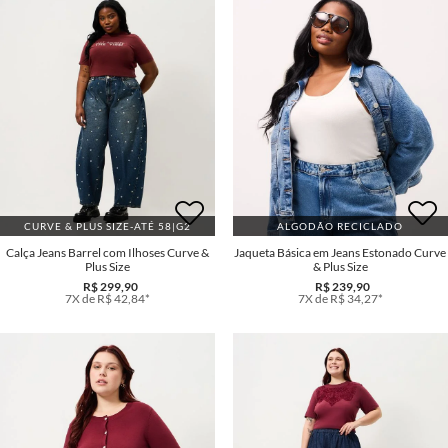
CURVE & PLUS SIZE-ATÉ 58|G2
ALGODÃO RECICLADO
Calça Jeans Barrel com Ilhoses Curve &
Jaqueta Básica em Jeans Estonado Curve
Plus Size
& Plus Size
R$ 299,90
R$ 239,90
7X de R$ 42,84*
7X de R$ 34,27*