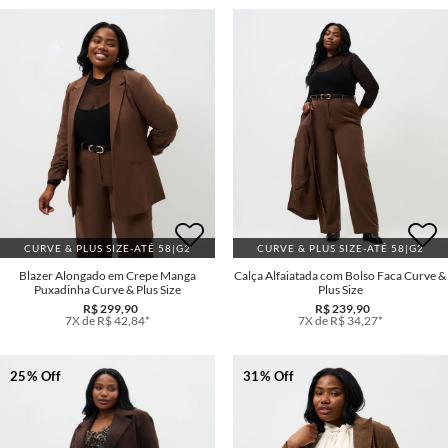
CURVE & PLUS SIZE-ATÉ 58|G2
CURVE & PLUS SIZE-ATÉ 58|G2
Blazer Alongado em Crepe Manga
Calça Alfaiatada com Bolso Faca Curve &
Puxadinha Curve & Plus Size
Plus Size
R$ 299,90
R$ 239,90
7X de R$ 42,84*
7X de R$ 34,27*
25% Off
31% Off