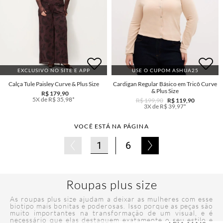
EXCLUSIVO NO SITE E APP
USE O CUPOM ASHUA25
Calça Tule Paisley Curve & Plus Size
Cardigan Regular Básico em Tricô Curve
& Plus Size
R$ 179,90
5X de R$ 35,98*
R$ 199,90
R$ 119,90
3X de R$ 39,97*
VOCÊ ESTÁ NA PÁGINA
1
6
Roupas plus size
As roupas plus size ajudam a deixar as mulheres com esse
biotipo mais bonitas e poderosas. Isso porque as peças são
muito importantes na transformação de um visual, e é
necessário que elas destaquem exatamente o seu estilo e