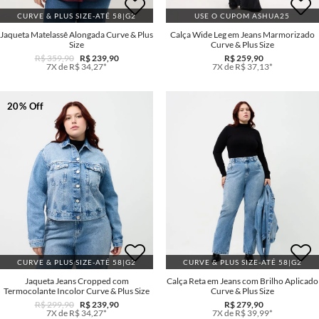
CURVE & PLUS SIZE-ATÉ 58|G2
USE O CUPOM ASHUA25
Jaqueta Matelassê Alongada Curve & Plus
Calça Wide Leg em Jeans Marmorizado
Size
Curve & Plus Size
R$ 359,90
R$ 239,90
R$ 259,90
7X de R$ 34,27*
7X de R$ 37,13*
20% Off
CURVE & PLUS SIZE-ATÉ 58|G2
CURVE & PLUS SIZE-ATÉ 58|G2
Jaqueta Jeans Cropped com
Calça Reta em Jeans com Brilho Aplicado
Termocolante Incolor Curve & Plus Size
Curve & Plus Size
R$ 299,90
R$ 239,90
R$ 279,90
7X de R$ 34,27*
7X de R$ 39,99*