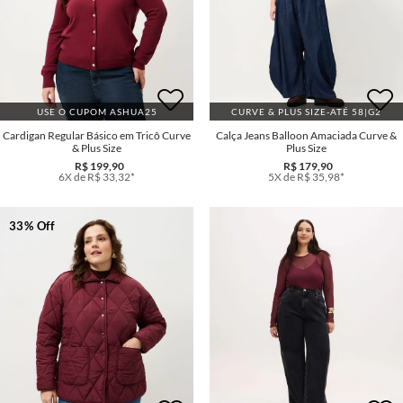
USE O CUPOM ASHUA25
CURVE & PLUS SIZE-ATÉ 58|G2
Cardigan Regular Básico em Tricô Curve
Calça Jeans Balloon Amaciada Curve &
& Plus Size
Plus Size
R$ 199,90
R$ 179,90
6X de R$ 33,32*
5X de R$ 35,98*
33% Off