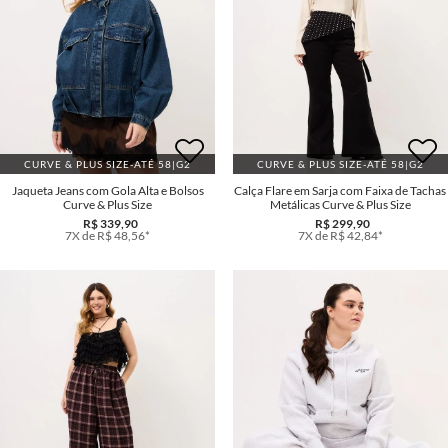
CURVE & PLUS SIZE-ATÉ 58|G2
CURVE & PLUS SIZE-ATÉ 58|G2
Jaqueta Jeans com Gola Alta e Bolsos
Calça Flare em Sarja com Faixa de Tachas
Curve & Plus Size
Metálicas Curve & Plus Size
R$ 339,90
R$ 299,90
7X de R$ 48,56*
7X de R$ 42,84*