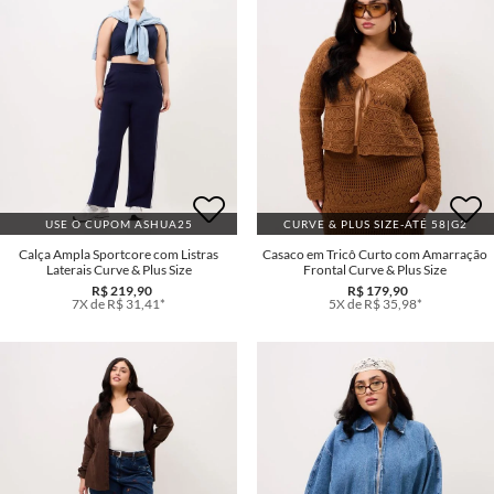
USE O CUPOM ASHUA25
CURVE & PLUS SIZE-ATÉ 58|G2
Calça Ampla Sportcore com Listras
Casaco em Tricô Curto com Amarração
Laterais Curve & Plus Size
Frontal Curve & Plus Size
R$ 219,90
R$ 179,90
7X de R$ 31,41*
5X de R$ 35,98*