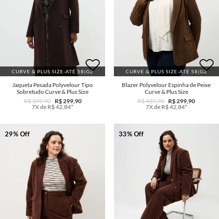
CURVE & PLUS SIZE-ATÉ 58|G2
CURVE & PLUS SIZE-ATÉ 58|G2
Jaqueta Pesada Polyvelour Tipo
Blazer Polyvelour Espinha de Peixe
Sobretudo Curve & Plus Size
Curve & Plus Size
R$ 399,90
R$ 299,90
R$ 439,90
R$ 299,90
7X de R$ 42,84*
7X de R$ 42,84*
29% Off
33% Off