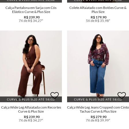
Calça Pantalona em Sarja com Cós
Colete Alfaiatado com Botões Curve &
Elástico Curve & Plus Size
Plus Size
R$ 239,90
R$ 179,90
7X de R$ 34,27*
5X de R$ 35,98*
CURVE & PLUS SIZE-ATÉ 58|G2
CURVE & PLUS SIZE-ATÉ 58|G2
Calça Wide Leg Alfaiatada com Recortes
Calça Wide Leg Jeans Cropped com Cinto
Curve & Plus Size
Tachas Curve & Plus Size
R$ 239,90
R$ 279,90
7X de R$ 34,27*
7X de R$ 39,99*