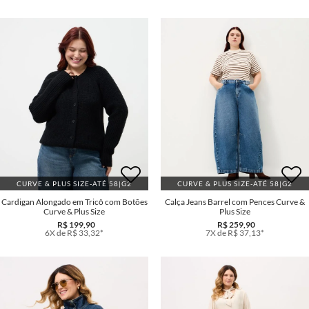
CURVE & PLUS SIZE-ATÉ 58|G2
CURVE & PLUS SIZE-ATÉ 58|G2
Cardigan Alongado em Tricô com Botões
Calça Jeans Barrel com Pences Curve &
Curve & Plus Size
Plus Size
R$ 199,90
R$ 259,90
6X de R$ 33,32*
7X de R$ 37,13*