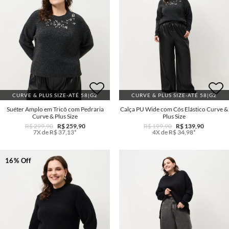
CURVE & PLUS SIZE-ATÉ 58|G2
CURVE & PLUS SIZE-ATÉ 58|G2
Suéter Amplo em Tricô com Pedraria
Calça PU Wide com Cós Elástico Curve &
Curve & Plus Size
Plus Size
R$ 299,90
R$ 259,90
R$ 199,90
R$ 139,90
7X de R$ 37,13*
4X de R$ 34,98*
16% Off