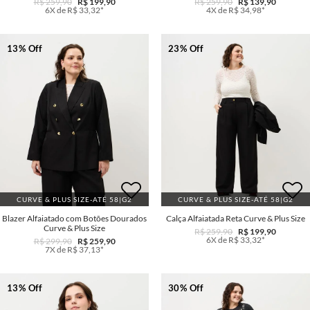
R$ 259,90
R$ 199,90
R$ 259,90
R$ 139,90
6X de R$ 33,32*
4X de R$ 34,98*
13% Off
23% Off
CURVE & PLUS SIZE-ATÉ 58|G2
CURVE & PLUS SIZE-ATÉ 58|G2
Blazer Alfaiatado com Botões Dourados
Calça Alfaiatada Reta Curve & Plus Size
Curve & Plus Size
R$ 259,90
R$ 199,90
6X de R$ 33,32*
R$ 299,90
R$ 259,90
7X de R$ 37,13*
13% Off
30% Off