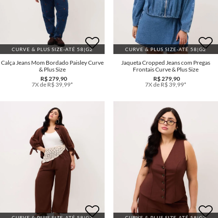
CURVE & PLUS SIZE-ATÉ 58|G2
CURVE & PLUS SIZE-ATÉ 58|G2
Calça Jeans Mom Bordado Paisley Curve
Jaqueta Cropped Jeans com Pregas
& Plus Size
Frontais Curve & Plus Size
R$ 279,90
R$ 279,90
7X de R$ 39,99*
7X de R$ 39,99*
CURVE & PLUS SIZE-ATÉ 58|G2
CURVE & PLUS SIZE-ATÉ 58|G2