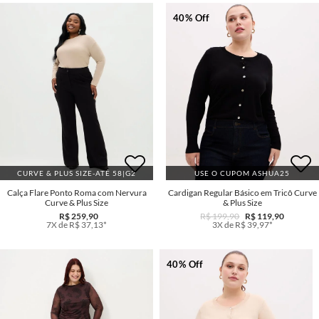
40% Off
CURVE & PLUS SIZE-ATÉ 58|G2
USE O CUPOM ASHUA25
Calça Flare Ponto Roma com Nervura
Cardigan Regular Básico em Tricô Curve
Curve & Plus Size
& Plus Size
R$ 259,90
R$ 199,90
R$ 119,90
7X de R$ 37,13*
3X de R$ 39,97*
40% Off