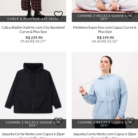
COMPRE 2 PEÇAS E GANHE 50%
CURVE & PLUS SIZE-ATÉ 58|G2
OFF*
Calça Aladim Xadrez com Cós Ajustável
Moletom Esportivo com Capuz Curve &
Curve & Plus Size
Plus Size
R$ 239,90
R$ 199,90
7X de R$ 34,27*
6X de R$ 33,32*
COMPRE 2 PEÇAS E GANHE 50%
COMPRE 2 PEÇAS E GANHE 50%
OFF*
OFF*
Jaqueta Corta-Vento com Capuz e Zíper
Jaqueta Corta-Vento com Capuz e Zíper