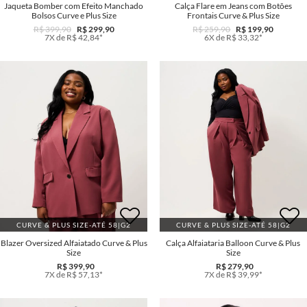
Jaqueta Bomber com Efeito Manchado
Calça Flare em Jeans com Botões
Bolsos Curve e Plus Size
Frontais Curve & Plus Size
R$ 399,90
R$ 299,90
R$ 259,90
R$ 199,90
7X de R$ 42,84*
6X de R$ 33,32*
CURVE & PLUS SIZE-ATÉ 58|G2
CURVE & PLUS SIZE-ATÉ 58|G2
Blazer Oversized Alfaiatado Curve & Plus
Calça Alfaiataria Balloon Curve & Plus
Size
Size
R$ 399,90
R$ 279,90
7X de R$ 57,13*
7X de R$ 39,99*