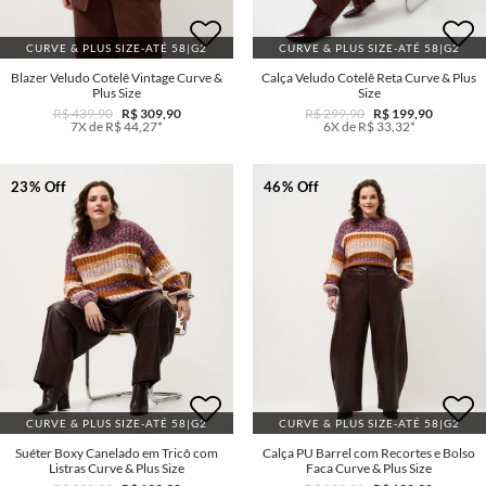
CURVE & PLUS SIZE-ATÉ 58|G2
CURVE & PLUS SIZE-ATÉ 58|G2
Blazer Veludo Cotelê Vintage Curve &
Calça Veludo Cotelê Reta Curve & Plus
Plus Size
Size
R$ 439,90
R$ 309,90
R$ 299,90
R$ 199,90
7X de R$ 44,27*
6X de R$ 33,32*
23% Off
46% Off
CURVE & PLUS SIZE-ATÉ 58|G2
CURVE & PLUS SIZE-ATÉ 58|G2
Suéter Boxy Canelado em Tricô com
Calça PU Barrel com Recortes e Bolso
Listras Curve & Plus Size
Faca Curve & Plus Size