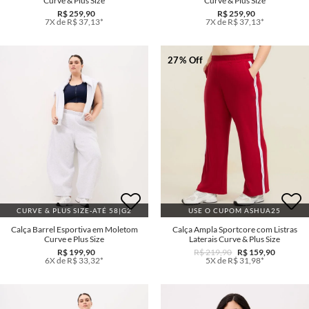
Curve & Plus Size
Curve & Plus Size
R$ 259,90
R$ 259,90
7X de R$ 37,13*
7X de R$ 37,13*
27% Off
CURVE & PLUS SIZE-ATÉ 58|G2
USE O CUPOM ASHUA25
Calça Barrel Esportiva em Moletom
Calça Ampla Sportcore com Listras
Curve e Plus Size
Laterais Curve & Plus Size
R$ 199,90
R$ 219,90
R$ 159,90
6X de R$ 33,32*
5X de R$ 31,98*