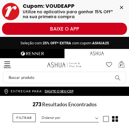
Cupom: VOUDEAPP
Utilize no aplicativo para ganhar 15% OFF* 
na sua primeira compra
BAIXE O APP
Seleção com
25% OFF* EXTRA
com cupom
ASHUA25
Seleção com
25% OFF* EXTRA
com cupom
ASHUA25
MENU
ENTREGAR PARA:
DIGITE O SEU CEP
273
Resultados Encontrados
FILTRAR