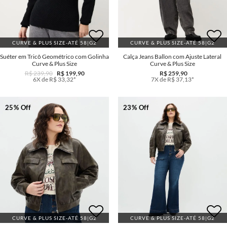
CURVE & PLUS SIZE-ATÉ 58|G2
CURVE & PLUS SIZE-ATÉ 58|G2
Suéter em Tricô Geométrico com Golinha
Calça Jeans Ballon com Ajuste Lateral
Curve & Plus Size
Curve & Plus Size
R$ 239,90
R$ 199,90
R$ 259,90
6X de R$ 33,32*
7X de R$ 37,13*
25% Off
23% Off
CURVE & PLUS SIZE-ATÉ 58|G2
CURVE & PLUS SIZE-ATÉ 58|G2