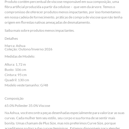
Produto contém percentual de viscose responsável em sua composição, uma
fibra artificial produzida a partir da celulose – que vem da árvore. Temos o
compromisso de oferecer produtos menos impactantes, por isso fomentamos
em nossa cadeia de fornecimento, práticas de compra de viscose que não tenha
origem em florestas nativas ameaçadas de desmatamento.
Saiba mais sobre
produtos menos impactantes
.
Detalhes
Marca: Ashua
Coleção: Outono/Inverno 2026
Medidas de Modelo:
Altura: 1,72 m
Busto: 106 cm
Cintura: 95 cm
Quadril: 130 cm
Modelo veste tamanho: G/48
Composição
65.0% Poliester 35.0% Viscose
Na Ashua, você encontra peças desenhadas especialmente para valorizar as suas
curvas. Cada mulher tem seu estilo, seu corpo e sua forma de se sentir mais
bonita. Umas chamam de Plus Size, mas nós preferimos Curve Size, porque
acreditamos na força das curvas femininas. Estamos disponíveis para atender