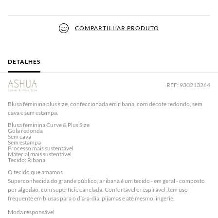
COMPARTILHAR PRODUTO
DETALHES
REF: 930213264
Blusa feminina plus size, confeccionada em ribana, com decote redondo, sem
cava e sem estampa.
Blusa feminina Curve & Plus Size
Gola redonda
Sem cava
Sem estampa
Processo mais sustentável
Material mais sustentável
Tecido: Ribana
O tecido que amamos
Superconhecida do grande público, a ribana é um tecido - em geral - composto
por algodão, com superfície canelada. Confortável e respirável, tem uso
frequente em blusas para o dia-a-dia, pijamas e até mesmo lingerie.
Moda responsável