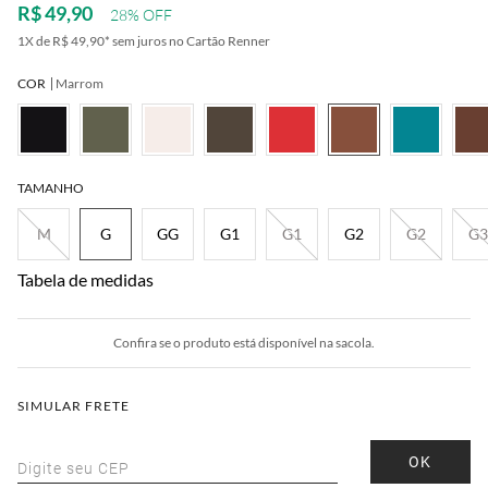
R$ 49,90
28% OFF
1
X de
R$ 49,90
*
sem juros no Cartão Renner
COR
Marrom
melo
Bege
Rosa
Cinza
Bordô
TAMANHO
M
G
GG
G1
G1
G2
G2
G3
Tabela de medidas
Confira se o produto está disponível na sacola.
SIMULAR FRETE
OK
Digite seu CEP