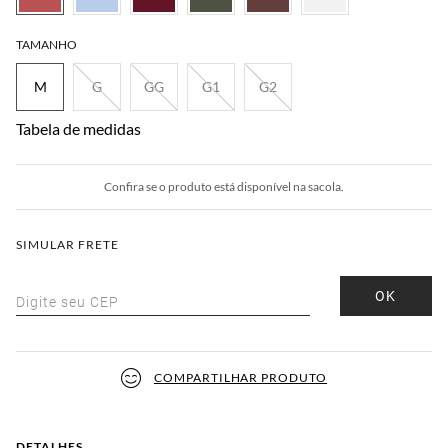
TAMANHO
M
G
GG
G1
G2
Tabela de medidas
Confira se o produto está disponível na sacola.
SIMULAR FRETE
OK
Digite seu CEP
COMPARTILHAR PRODUTO
DETALHES