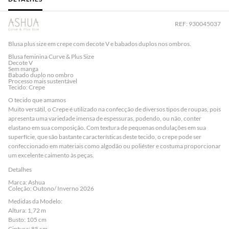
REF: 930045037
Blusa plus size em crepe com decote V e babados duplos nos ombros.
Blusa feminina Curve & Plus Size
Decote V
Sem manga
Babado duplo no ombro
Processo mais sustentável
Tecido: Crepe
O tecido que amamos
Muito versátil, o Crepe é utilizado na confecção de diversos tipos de roupas, pois
apresenta uma variedade imensa de espessuras, podendo, ou não, conter
elastano em sua composição. Com textura de pequenas ondulações em sua
superfície, que são bastante características deste tecido, o crepe pode ser
confeccionado em materiais como algodão ou poliéster e costuma proporcionar
um excelente caimento às peças.
Detalhes
Marca: Ashua
Coleção: Outono/ Inverno 2026
Medidas da Modelo:
Altura: 1,72 m
Busto: 105 cm
Cintura: 85 cm