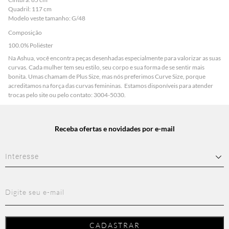
Quadril: 117 cm
Modelo veste tamanho: G/48
Composição
100.0% Poliéster
Na Ashua, você encontra peças desenhadas especialmente para valorizar as suas
curvas. Cada mulher tem seu estilo, seu corpo e sua forma de se sentir mais
bonita. Umas chamam de Plus Size, mas nós preferimos Curve Size, porque
acreditamos na força das curvas femininas. Estamos disponíveis para atender
trocas pelo site ou pelo contato: 3004-5030.
Receba ofertas e novidades por e-mail