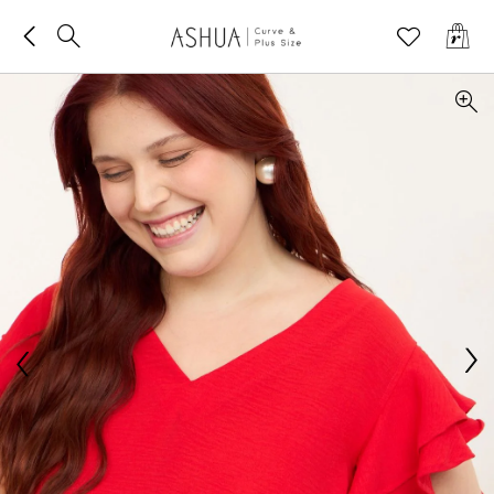
BUSCAR

