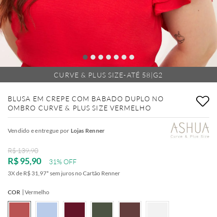
CURVE & PLUS SIZE-ATÉ 58|G2
BLUSA EM CREPE COM BABADO DUPLO NO
OMBRO CURVE & PLUS SIZE VERMELHO
Vendido e entregue por
Lojas Renner
R$ 139,90
R$ 95,90
31% OFF
3
X de
R$ 31,97
*
sem juros no Cartão Renner
COR
Vermelho