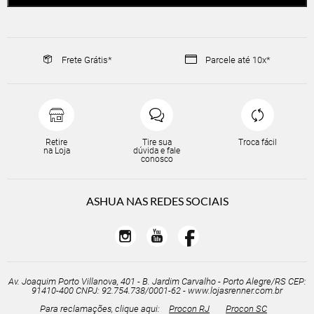
Frete Grátis*
Parcele até 10x*
Retire
Tire sua
Troca fácil
na Loja
dúvida e fale
conosco
ASHUA NAS REDES SOCIAIS



Av. Joaquim Porto Villanova, 401 - B. Jardim Carvalho - Porto Alegre/RS CEP:
91410-400 CNPJ: 92.754.738/0001-62 - www.lojasrenner.com.br
Para reclamações, clique aqui:
Procon RJ
Procon SC